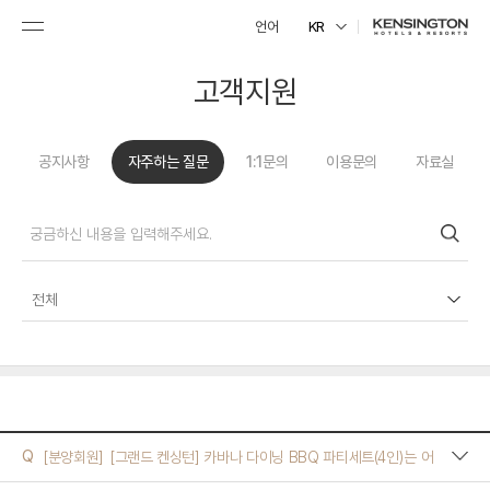
언어
KR
고객지원
공지사항
자주하는 질문
1:1문의
이용문의
자료실
전체
예약
Q
[분양회원]
[그랜드 켄싱턴] 카바나 다이닝 BBQ 파티세트(4인)는 어
분양회원
떻게 구성되어 있나요? 1인 추가 요금은 얼마인가요?