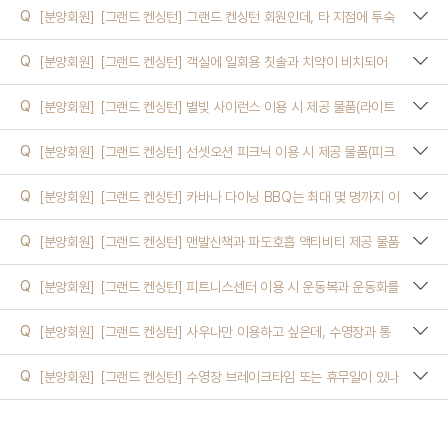
Q
[분양회원]
[그랜드 켄싱턴] 그랜드 켄싱턴 회원인데, 타 지점에 투숙
하면서 피트니스센터만 이용할 수 있나요?
Q
[분양회원]
[그랜드 켄싱턴] 객실에 일회용 칫솔과 치약이 비치되어
있나요? 없다면 구매할 수 있나요?
Q
[분양회원]
[그랜드 켄싱턴] 별빛 사이런스 이용 시 제공 물품(라이트
F&B, 저조도 랜턴, 블랭킷)은 어디에서 받을 수 있나요?
Q
[분양회원]
[그랜드 켄싱턴] 선셋오션 피크닉 이용 시 제공 물품(피크
닉 키트, 스낵, 음료)은 어디에서 받을 수 있나요?
Q
[분양회원]
[그랜드 켄싱턴] 카바나 다이닝 BBQ는 최대 몇 명까지 이
용할 수 있나요?
Q
[분양회원]
[그랜드 켄싱턴] 맨발산책과 파도호흡 액티비티 제공 물품
(타월, 생수, 맨발걷기 가이드)은 어디에서 받을 수 있나요?
Q
[분양회원]
[그랜드 켄싱턴] 피트니스센터 이용 시 운동복과 운동화를
대여할 수 있나요?
Q
[분양회원]
[그랜드 켄싱턴] 사우나만 이용하고 싶은데, 수영장과 통
합권으로만 구매해야 하나요?
Q
[분양회원]
[그랜드 켄싱턴] 수영장 브레이크타임 또는 휴무일이 있나
요?