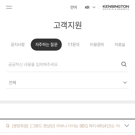
언어
KR
고객지원
공지사항
자주하는 질문
1:1문의
이용문의
자료실
전체
예약
Q
[분양회원]
[그랜드 켄싱턴] 카바나 다이닝 BBQ 파티세트(4인)는 어
분양회원
떻게 구성되어 있나요? 1인 추가 요금은 얼마인가요?