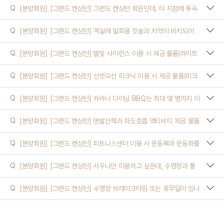
Q
[분양회원]
[그랜드 켄싱턴] 그랜드 켄싱턴 회원인데, 타 지점에 투숙
하면서 피트니스센터만 이용할 수 있나요?
Q
[분양회원]
[그랜드 켄싱턴] 객실에 일회용 칫솔과 치약이 비치되어
있나요? 없다면 구매할 수 있나요?
Q
[분양회원]
[그랜드 켄싱턴] 별빛 사이런스 이용 시 제공 물품(라이트
F&B, 저조도 랜턴, 블랭킷)은 어디에서 받을 수 있나요?
Q
[분양회원]
[그랜드 켄싱턴] 선셋오션 피크닉 이용 시 제공 물품(피크
닉 키트, 스낵, 음료)은 어디에서 받을 수 있나요?
Q
[분양회원]
[그랜드 켄싱턴] 카바나 다이닝 BBQ는 최대 몇 명까지 이
용할 수 있나요?
Q
[분양회원]
[그랜드 켄싱턴] 맨발산책과 파도호흡 액티비티 제공 물품
(타월, 생수, 맨발걷기 가이드)은 어디에서 받을 수 있나요?
Q
[분양회원]
[그랜드 켄싱턴] 피트니스센터 이용 시 운동복과 운동화를
대여할 수 있나요?
Q
[분양회원]
[그랜드 켄싱턴] 사우나만 이용하고 싶은데, 수영장과 통
합권으로만 구매해야 하나요?
Q
[분양회원]
[그랜드 켄싱턴] 수영장 브레이크타임 또는 휴무일이 있나
요?