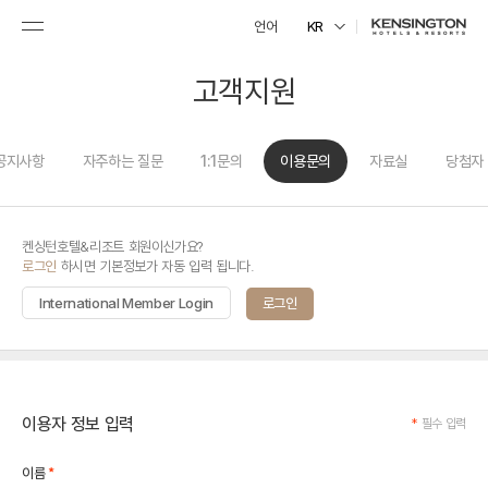
언어
KR
고객지원
공지사항
자주하는 질문
1:1문의
이용문의
자료실
당첨자
켄싱턴호텔&리조트 회원이신가요?
로그인
하시면 기본정보가 자동 입력 됩니다.
International Member Login
로그인
이용자 정보 입력
*
필수 입력
*
이름