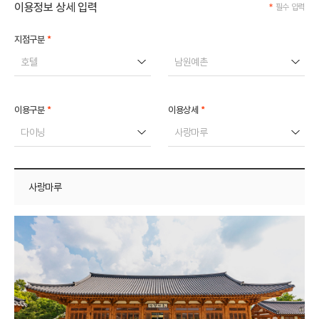
이용정보 상세 입력
*
필수 입력
*
지점구분
호텔
남원예촌
*
*
이용구분
이용상세
다이닝
사랑마루
사랑마루