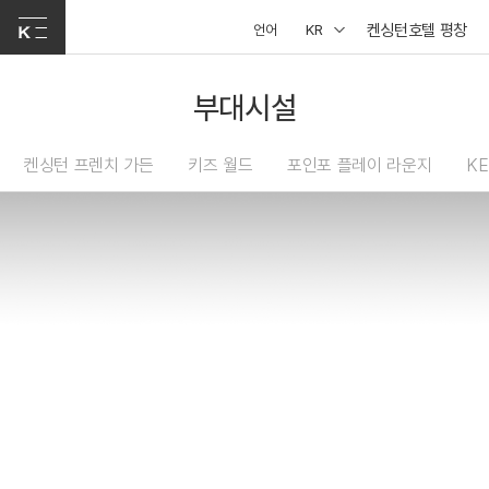
켄싱턴호텔 평창
언어
KR
부대시설
켄싱턴 프렌치 가든
키즈 월드
포인포 플레이 라운지
KE