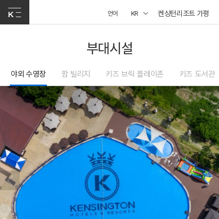
켄싱턴리조트 가평
언어
KR
부대시설
야외 수영장
팜 빌리지
키즈 브릭 플레이존
키즈 도서관