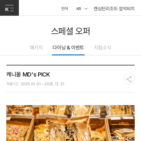
켄싱턴리조트 설악비치
언어
KR
스페셜 오퍼
패키지
다이닝 & 이벤트
지점소식
케니몰 MD's PICK
적용기간
2025. 01. 01 ~ 2025. 12. 31