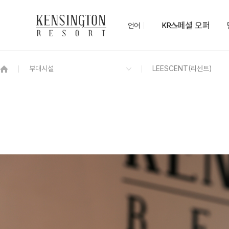
스페셜 오퍼
언어
KR
OVERVIEW
그랜드 켄싱턴 회원권
OVERVIEW
OVERVIEW
OVERVIEW
OVERVIEW
OVERVIEW
패키지
켄싱턴 디럭스
하동의 맛 조식 뷔페
컨벤션(Convention)
KENNY SHOP
하동차 티클래스
NEW
기념품샵 산과 물
프리미어