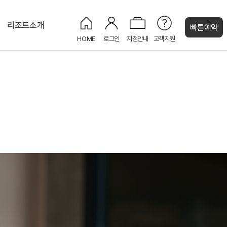
리조트소개
빠른예약
HOME
로그인
지점안내
고객지원
켄싱턴 캐시
디럭스
켄싱턴 BBQ
세작(Sejak)
CU 편의점
로얄스위트