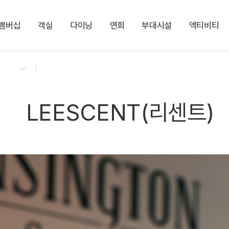
멤버십
객실
다이닝
연회
부대시설
액티비티
켄싱턴 리워즈
켄싱턴 바우처
NEW
다이닝 & 이벤트
켄싱턴 디럭스 스파
켄싱턴 TOGO 야식박스
그랜드(Grand)
다반 카페라운지
지점소식
스튜디오
누마루 한식단품
대작(Dejak)
LEESCENT(리센트)
NEW
디럭스 스파
디럭스 사우나
SPA
NEW
LEESCENT(리센트)