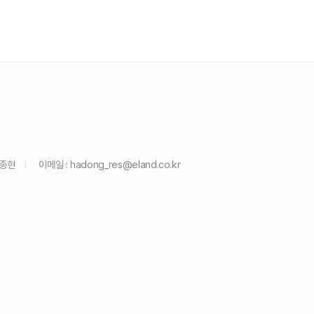
윤종현
이메일 :
hadong_res@eland.co.kr