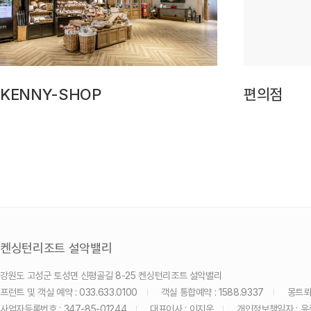
KENNY-SHOP
편의점
켄싱턴리조트 설악밸리
강원도 고성군 토성면 신평골길 8-25 켄싱턴리조트 설악밸리
프런트 및 객실 예약 : 033.633.0100
객실 통합예약 : 1588.9337
몽트뢰 
사업자등록번호 : 347-85-01244
대표이사 : 이지운
개인정보책임자 : 