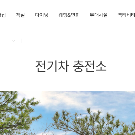
버십
객실
다이닝
웨딩&연회
부대시설
액티비
켄싱턴 리워즈
켄싱턴 바우처
NEW
다이닝 & 이벤트
로얄스위트 베른
모닝 도시락 (룸서비스)
편의점
셰프의 가든
지점소식
로얄스위트 키즈 베른
런치 단품
양&사슴 목장
키즈 풀장
몽트뢰 다이닝
힐링 해먹숲
딸기 따기 체험
몽트뢰 카페
포레스트 밸리
척산온천휴양촌 사우
노블리안 루체른
노블리안 펫 루체른
전기차 충전소
펫 데이케어 서비스
눈 오는 날 서비스
전기차 충전소
비 오는 날 서비스