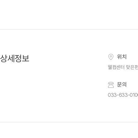
상세정보
위치
웰컴센터 맞은편
문의
033-633-010