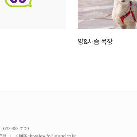
양&사슴 목장
: 033.633.0100
윤종현
이메일 :
krvalley_fo@eland.co.kr