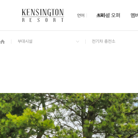
스페셜 오퍼
멤
언어
KR
OVERVIEW
그랜드 켄싱턴 회원권
OVERVIEW
OVERVIEW
OVERVIEW
OVERVIEW
OVERVIEW
패키지
프리미어 로잔
모닝뷔페
미팅룸
KENNY-SHOP
몽트뢰 숲속열차
몽트뢰 가든 BBQ
치유의 숲
우드공예체험
로얄스위트 바젤
프라이빗 펫 파크
보드게임 대여