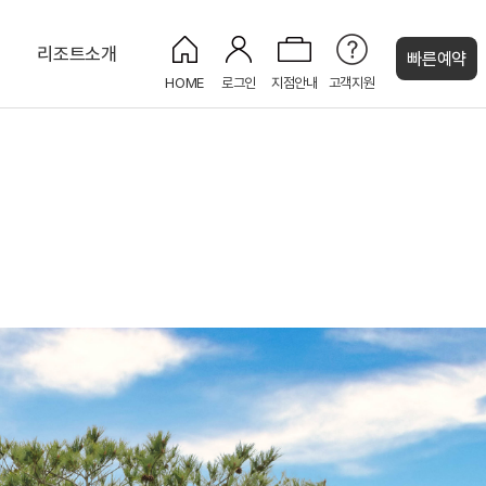
티
리조트소개
빠른예약
HOME
로그인
지점안내
고객지원
켄싱턴 캐시
로얄스위트 펫 베른
몽트뢰 디너뷔페
신선호 & 위시트리
숲속 트리하우스
NEW
PET
나
인룸다이닝 (룸서비스)
화암사 트레킹 코스
느린 우체통
NEW