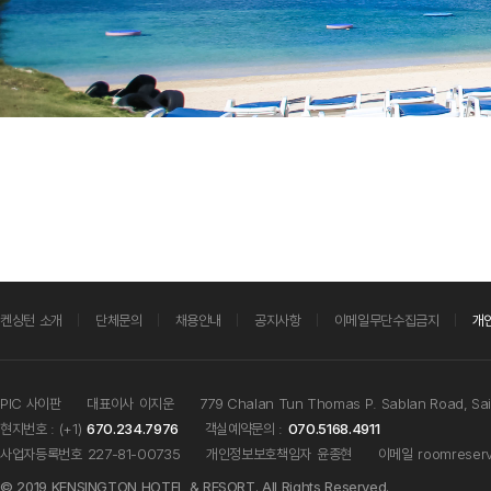
켄싱턴 소개
단체문의
채용안내
공지사항
이메일무단수집금지
개
PIC 사이판
대표이사
이지운
779 Chalan Tun Thomas P. Sablan Road, S
현지번호 : (+1)
670.234.7976
객실예약문의 :
070.5168.4911
사업자등록번호
227-81-00735
개인정보보호책임자
윤종현
이메일
roomreser
© 2019 KENSINGTON HOTEL & RESORT. All Rights Reserved.