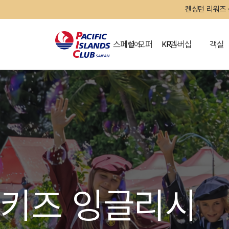
켄싱턴 리워즈 
스페셜 오퍼
멤버십
객실
언어
KR
OVERVIEW
그랜드 켄싱턴 회원권
OVERVIEW
OVERVIEW
OVERVIEW
OVERVIEW
OVERVIEW
패키지
슈페리어
마젤란룸
찰리스 (Charley's)
자이언트 워터슬라이드
키즈 클럽
랩풀
스노클링 투어
런더리룸
키즈 잉글리시