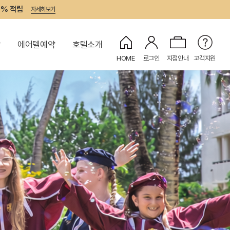
7% 적립
자세히보기
약
에어텔예약
호텔소개
HOME
로그인
지점안내
고객지원
켄싱턴 캐시
시헤키
부이바
레이지 리버
나이트 엔터테인먼트
피트니스