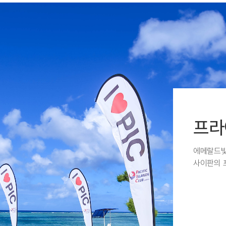
프라
에메랄드빛
사이판의 
여유로운 