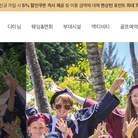
신규 가입 시
5% 할인쿠폰 즉시 제공
및 이용 금액에 대해
켄싱턴 포인트 최대 
다이닝
웨딩&연회
부대시설
액티비티
골프예
켄싱턴 리워즈
켄싱턴 바우처
NEW
다이닝 & 이벤트
디럭스
씨싸이드 그릴
나푸 (Napu)
샤크 액티비티풀
키즈 잉글리시 아카데미 (ESL)
지점소식
디럭스 플러스
카페 갤리
아넥스 (Annex)
크랩 액티비티풀
세일링 보트
포인트 브레이크
아일랜더 탐험
프라이빗 비치
시헤키 하우스
I♥SAIPAN