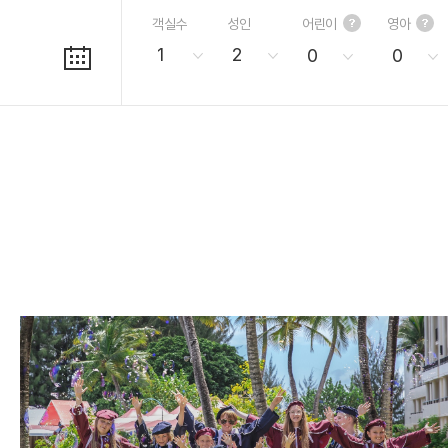
객실수
성인
어린이
영아
1
2
0
0