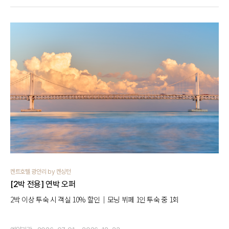
켄트호텔 광안리 by 켄싱턴
[2박 전용] 연박 오퍼
2박 이상 투숙 시 객실 10% 할인｜모닝 뷔페 1인 투숙 중 1회