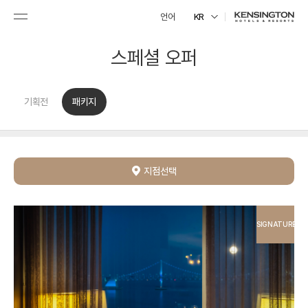
언어
KR
스페셜 오퍼
기획전
패키지
지점선택
SIGNATURE