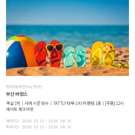
켄트호텔 광안리 by 켄싱턴
부산 바캉스
객실 1박｜서머 시즌 빙수｜TATTLY 타투스티커 랜덤 1종｜[주중] 12시
레이트 체크아웃
예약기간
2026. 07. 01 ~ 2026. 08. 31
투숙기간
2026. 07. 01 ~ 2026. 08. 31