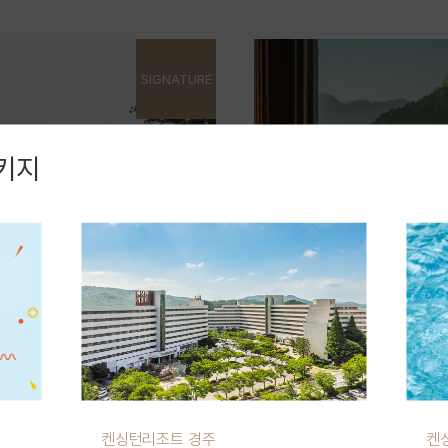
SIGNATURE
키지
켄싱턴리조트 경주
켄