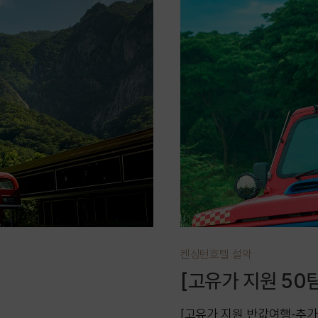
켄싱턴호텔 설악
[고유가 지원 50
[고유가 지원 반값여행-추가 