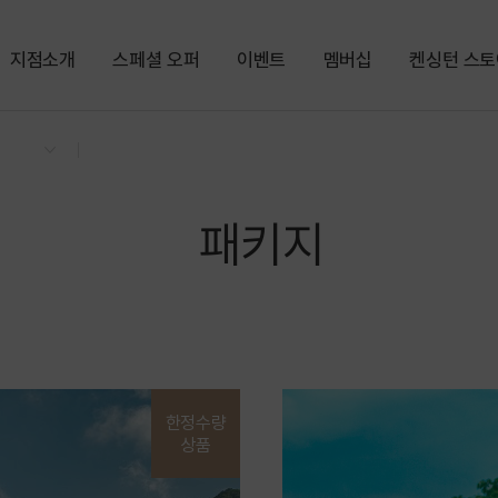
지점소개
스페셜 오퍼
이벤트
멤버십
켄싱턴 스토
회원권
패키지
켄싱턴 리워즈
켄싱턴 바우
NEW
경상권/부산/경주
의도
켄트호텔 광안리 by 켄싱턴
한강뷰
공원
오션뷰
해변
가평
글로리콘도 해운대
ITX
수영장
패키지
켄싱턴리조트 경주
역사
글램핑
켄싱턴리조트 지리산하동
SPA
사우나
충청권
지리산남원
켄싱턴리조트 충주
KTX
PET
한정수량
글로리콘도 도고
상품