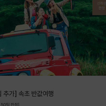
선착
한정
팀 추가] 속초 반값여행
50팀 한정]