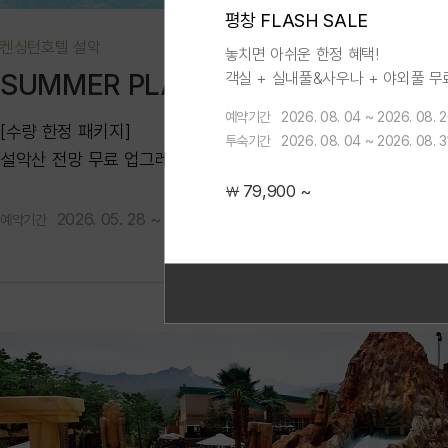
평창 FLASH SALE
켄싱턴호텔 설악
놓치면 아쉬운 한정 혜택!
객실 + 실내풀&사우나 + 야외풀 무
SUMMER PLAYGROUND
업그레이드 + 주중 레이트 체크아웃
예약기간
2026. 08. 04 ~ 2026. 08. 
12시
[수량 한정 패키지]
투숙기간
2026. 08. 04 ~ 2026. 08. 3
설악산 전망 무료 업그레이드 + 워터피아 주간권 2인 + TO-GO
시그니처 빙수 할인 + 성수기 선착순 혜택
79,900 ~
￦
2026. 05. 28 ~ 2026. 08. 31
2026. 06. 01 
예약기간
투숙기간