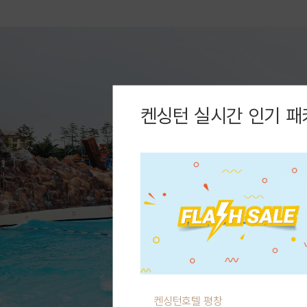
켄싱턴 실시간 인기 패
켄싱턴호텔 평창