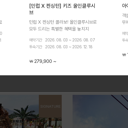
[민럽 X 켄싱턴] 키즈 올인클루시
아
브
켄싱턴호텔 설악
객실
민럽 X 켄싱턴 콜라보! 올인클루시브로
료
무
Bed & Breakfas
모두 드리는 특별한 혜택을 놓치지
무
20
예
마세요.
동
[조식 패키지]
예약기간
2026. 08. 03 ~ 2026. 08. 07
1
투
객실+뽀로로 아쿠아빌리지+모닝뷔페
 치맥세트 + 웰컴드링크 2잔 +
★주중 객실 1만원 할인 + 
투숙기간
2026. 08. 03 ~ 2026. 12. 18
+애슐리퀸즈+키즈플레이존+애슐리
￦
치즈케이크(430g)+토끼먹이
279,900 ~
￦
~ 2026. 09. 30
2026. 07. 14 ~ 2026
예약기간
SIGNATURE