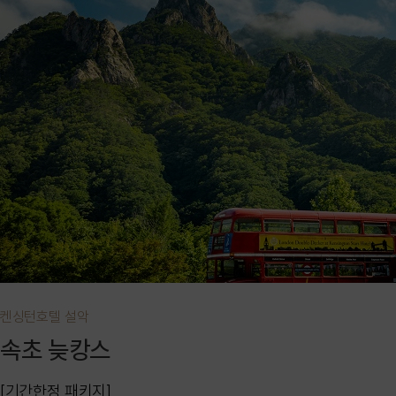
켄싱턴호텔 설악
속초 늦캉스
[기간한정 패키지]