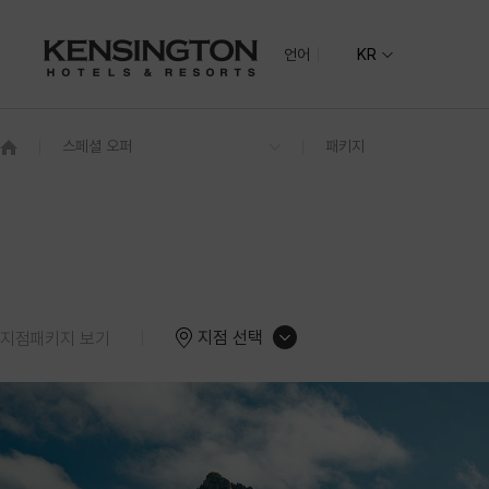
언어
KR
지역별
지도
그랜드 켄싱턴 회원권
기획전
켄싱턴 리조트 
NEW
그랜드 켄싱턴
수도권
그랜드 켄싱턴 설악비치
켄싱턴호텔 여
켄싱턴리조트 
지점 선택
지점패키지 보기
글로벌
전라권
켄싱턴호텔 사이판
켄싱턴리조트 
PIC 사이판
남원예촌
한옥
코럴 오션 리조트 사이판