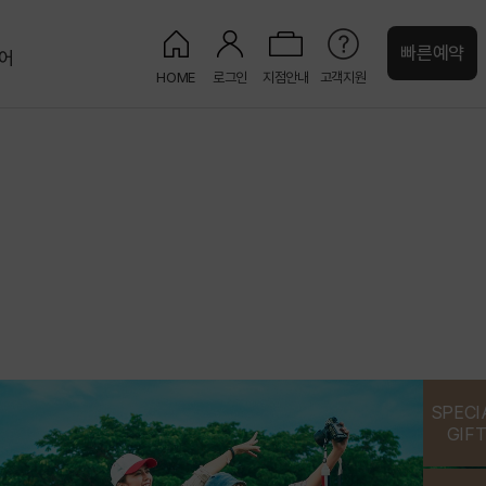
빠른예약
어
HOME
로그인
지점안내
고객지원
처
켄싱턴 캐시
강원권
그랜드 켄싱턴 설악비치
켄싱턴호텔 평창
오대산
글램핑
정원
켄싱턴리조트 설악밸리
설악산
정원
PET
켄싱턴리조트 설악비치
해변
정원
켄싱턴호텔 설악
설악산
웨딩
제주권
켄싱턴리조트 제주한림
뮤지엄
오션뷰
SPECI
켄싱턴리조트 서귀포
정원
오션뷰
수영장
GIF
켄싱턴리조트 제주중문
정원
오션뷰