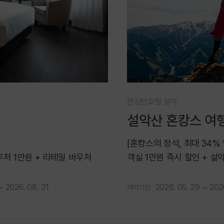
켄싱턴호텔 설악
설악산 혼캉스 여
[혼캉스의 정석, 최대 34% 
우처 1만원 + 리테일 바우처
객실 1만원 즉시 할인 + 설
웰컴드링크 2잔 + 척산온천 
~ 2026. 08. 31
2026. 05. 29 ~ 202
예약기간