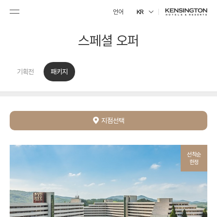
언어
KR
스페셜 오퍼
기획전
패키지
지점선택
선착순
한정