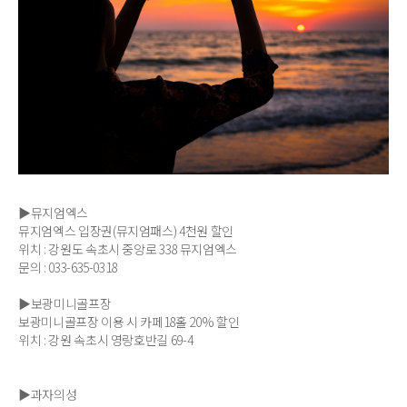
▶뮤지엄엑스
뮤지엄엑스 입장권(뮤지엄패스) 4천원 할인
위치 : 강원도 속초시 중앙로 338 뮤지엄엑스
문의 : 033-635-0318
▶보광미니골프장
보광미니골프장 이용 시 카페18홀 20% 할인
위치 : 강원 속초시 영랑호반길 69-4
▶과자의성