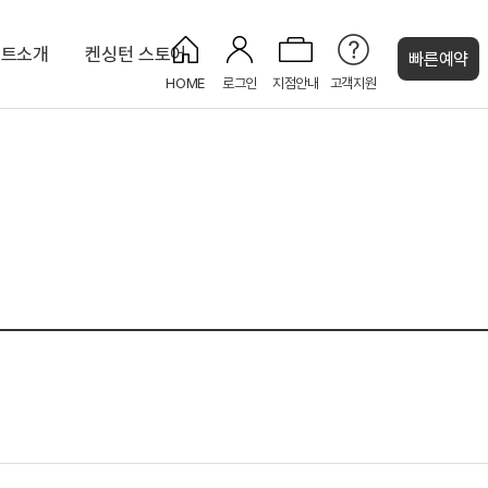
조트소개
켄싱턴 스토어
빠른예약
HOME
로그인
지점안내
고객지원
켄싱턴 캐시
 오션뷰
디럭스 마운틴
오션 바비큐
오션사우나
라이브러리
켄싱턴 스튜디오 마운틴(설악산)
코인세탁실
NEW
켄싱턴 프리미어 오션뷰
NEW
NEW