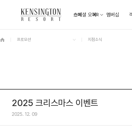
스페셜 오퍼
멤버십
언어
KR
OVERVIEW
그랜드 켄싱턴 회원권
OVERVIEW
OVERVIEW
OVERVIEW
OVERVIEW
OVERVIEW
패키지
스튜디오 마운틴
켄싱턴 조식뷔페
베이워치 연회장
KENNY MALL
비치 가이드맵
디럭스 오션뷰
해송정원
주변 관광지 TOP10
야외 샤워장
켄싱턴 스튜디오 오션뷰
NEW
켄싱턴 로얄스위트 오션뷰
NEW
2025 크리스마스 이벤트
2025. 12. 09