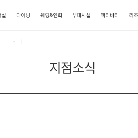
객실
다이닝
웨딩&연회
부대시설
액티비티
리
켄싱턴 리워즈
켄싱턴 바우처
NEW
다이닝 & 이벤트
스튜디오 오션뷰
애슐리 퀸즈
코코몽 키즈월드
나만의 오르골 만들기
지점소식
스튜디오 키즈 코코몽
오하스 베이커리카페
로이드
해변 산책길
프리미어 오션뷰
코코몽 가든 플레이존
로얄스위트 오션뷰
편의점
지점소식
켄싱턴 디럭스 마운틴(설악산)
켄싱턴 디럭스 오션뷰
NEW
켄싱턴 노블리안 오션뷰
NEW