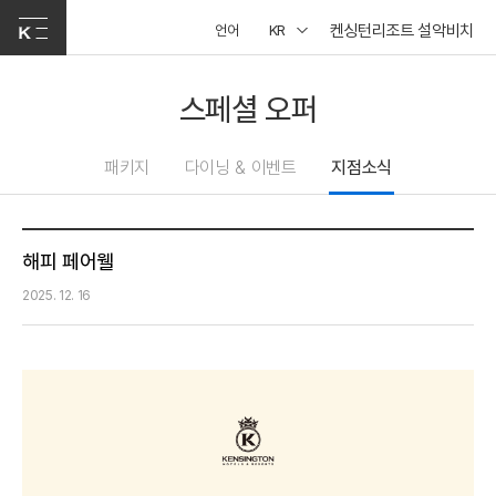
켄싱턴리조트 설악비치
언어
KR
스페셜 오퍼
패키지
다이닝 & 이벤트
지점소식
해피 페어웰
2025. 12. 16