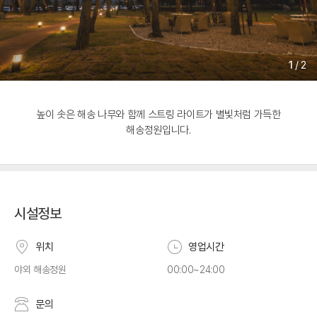
1
/
2
높이 솟은 해송 나무와 함께 스트링 라이트가 별빛처럼 가득한
해송정원입니다.
시설정보
위치
영업시간
야외 해송정원
00:00~24:00
문의