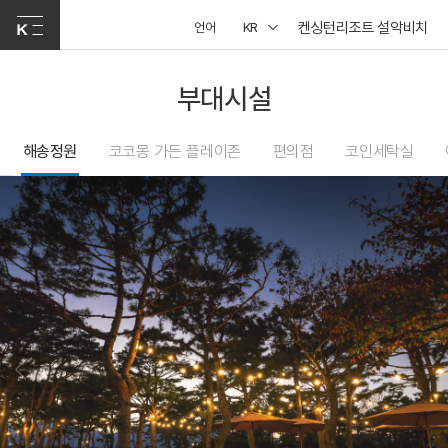
켄싱턴리조트 설악비치
언어
KR
부대시설
해송정원
코코몽 가든 플레이존
편의점
코인세탁실