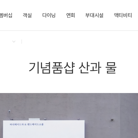
멤버십
객실
다이닝
연회
부대시설
액티비티
켄싱턴 리워즈
켄싱턴 바우처
NEW
다이닝 & 이벤트
켄싱턴 디럭스 스파
켄싱턴 TOGO 야식박스
그랜드(Grand)
다반 카페라운지
지점소식
스튜디오
누마루 한식단품
대작(Dejak)
LEESCENT(리센트)
NEW
디럭스 스파
디럭스 사우나
SPA
NEW
기념품샵 산과 물