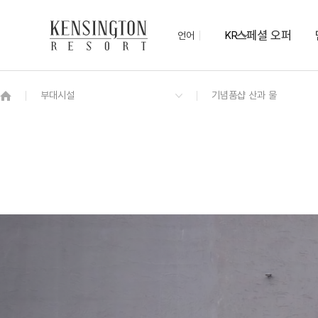
스페셜 오퍼
언어
KR
OVERVIEW
그랜드 켄싱턴 회원권
OVERVIEW
OVERVIEW
OVERVIEW
OVERVIEW
OVERVIEW
패키지
켄싱턴 디럭스
하동의 맛 조식 뷔페
컨벤션(Convention)
KENNY SHOP
하동차 티클래스
NEW
기념품샵 산과 물
프리미어