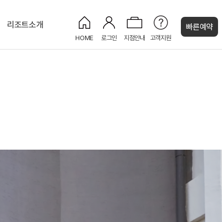
리조트소개
빠른예약
HOME
로그인
지점안내
고객지원
켄싱턴 캐시
디럭스
켄싱턴 BBQ
세작(Sejak)
CU 편의점
로얄스위트