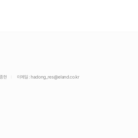
윤종현
이메일 :
hadong_res@eland.co.kr