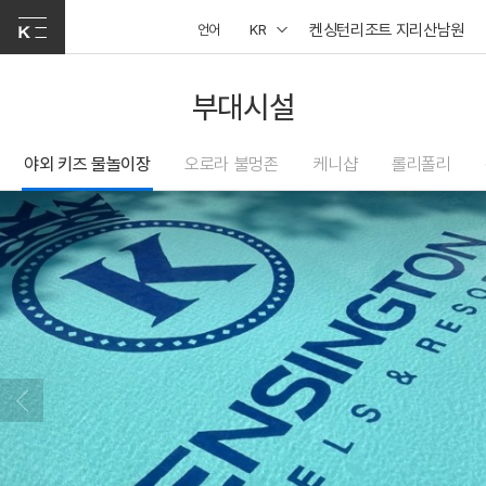
켄싱턴리조트 지리산남원
언어
KR
부대시설
야외 키즈 물놀이장
오로라 불멍존
케니샵
롤리폴리