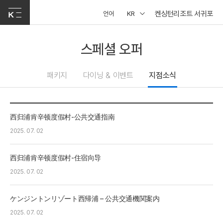
켄싱턴리조트 서귀포
언어
KR
스페셜 오퍼
패키지
다이닝 & 이벤트
지점소식
西归浦肯辛顿度假村-公共交通指南
2025. 07. 02
西归浦肯辛顿度假村-住宿向导
2025. 07. 02
ケンジントンリゾート西帰浦 – 公共交通機関案内
2025. 07. 02