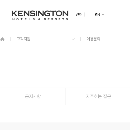
언어
KR
지역별
지도
그랜드 켄싱턴 회원권
기획전
켄싱턴 리조트 
NEW
그랜드 켄싱턴
수도권
그랜드 켄싱턴 설악비치
켄싱턴호텔 여
켄싱턴리조트 
글로벌
전라권
공지사항
자주하는 질문
켄싱턴호텔 사이판
켄싱턴리조트 
PIC 사이판
남원예촌
한옥
코럴 오션 리조트 사이판