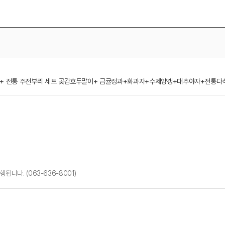
차 + 전통 주전부리 세트 곶감호두말이+ 금귤정과+화과자+수제양갱+대추야자+전통다
니다. (063-636-8001)