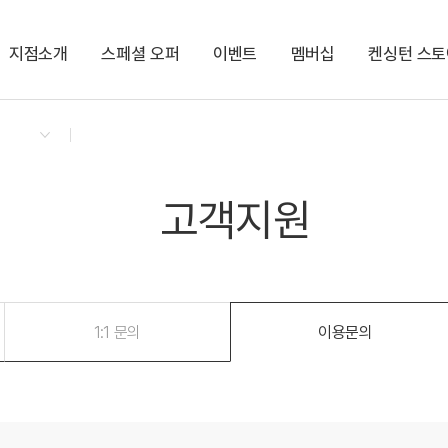
지점소개
스페셜 오퍼
이벤트
멤버십
켄싱턴 스토
회원권
패키지
켄싱턴 리워즈
켄싱턴 바우
NEW
경상권/부산/경주
의도
켄트호텔 광안리 by 켄싱턴
한강뷰
공원
오션뷰
해변
가평
글로리콘도 해운대
ITX
수영장
고객지원
켄싱턴리조트 경주
역사
글램핑
켄싱턴리조트 지리산하동
SPA
사우나
충청권
1:1 문의
이용문의
지리산남원
켄싱턴리조트 충주
KTX
PET
글로리콘도 도고