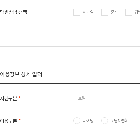
답변방법 선택
이메일
문자
답
이용정보 상세 입력
*
지점구분
호텔
*
이용구분
다이닝
웨딩&연회