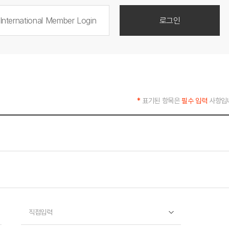
International Member Login
로그인
*
표기된 항목은
필수 입력
사항입
직접입력