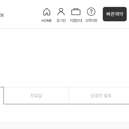
빠른예약
어
HOME
로그인
지점안내
고객지원
처
켄싱턴 캐시
강원권
그랜드 켄싱턴 설악비치
켄싱턴호텔 평창
오대산
글램핑
정원
켄싱턴리조트 설악밸리
설악산
정원
PET
켄싱턴리조트 설악비치
해변
정원
켄싱턴호텔 설악
설악산
웨딩
제주권
자료실
당첨자 발표
켄싱턴리조트 제주한림
뮤지엄
오션뷰
켄싱턴리조트 서귀포
정원
오션뷰
수영장
켄싱턴리조트 제주중문
정원
오션뷰