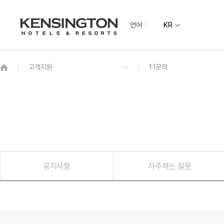
언어
KR
지역별
지도
그랜드 켄싱턴 회원권
기획전
켄싱턴 리조트 
NEW
그랜드 켄싱턴
수도권
그랜드 켄싱턴 설악비치
켄싱턴호텔 여
켄싱턴리조트 
글로벌
전라권
공지사항
자주하는 질문
켄싱턴호텔 사이판
켄싱턴리조트 
PIC 사이판
남원예촌
한옥
코럴 오션 리조트 사이판