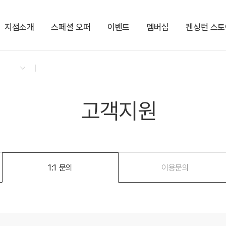
지점소개
스페셜 오퍼
이벤트
멤버십
켄싱턴 스토
회원권
패키지
켄싱턴 리워즈
켄싱턴 바우
NEW
경상권/부산/경주
의도
켄트호텔 광안리 by 켄싱턴
한강뷰
공원
오션뷰
해변
가평
글로리콘도 해운대
ITX
수영장
고객지원
켄싱턴리조트 경주
역사
글램핑
켄싱턴리조트 지리산하동
SPA
사우나
충청권
1:1 문의
이용문의
지리산남원
켄싱턴리조트 충주
KTX
PET
글로리콘도 도고