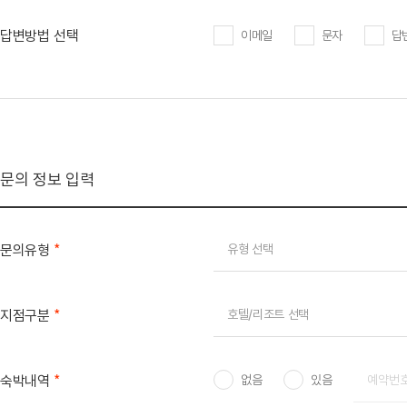
답변방법 선택
이메일
문자
답
문의 정보 입력
*
문의유형
유형 선택
*
지점구분
호텔/리조트 선택
*
숙박내역
없음
있음