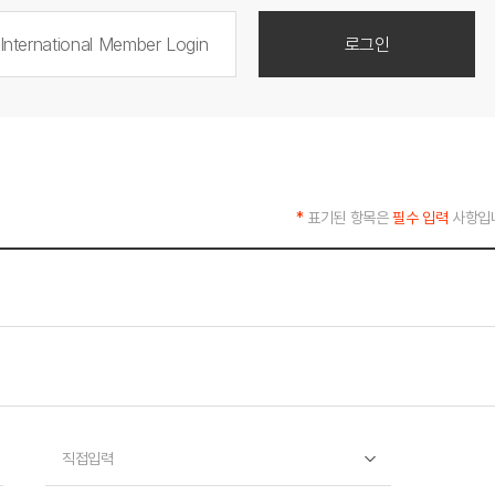
International Member Login
로그인
*
표기된 항목은
필수 입력
사항입
직접입력