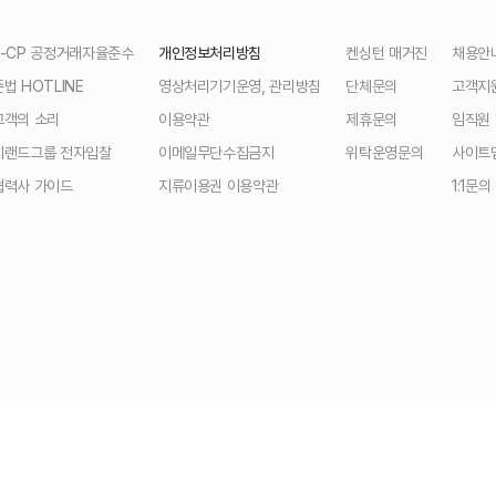
E-CP 공정거래자율준수
개인정보처리방침
켄싱턴 매거진
채용안
준법 HOTLINE
영상처리기기운영, 관리방침
단체문의
고객지
고객의 소리
이용약관
제휴문의
임직원
이랜드그룹 전자입찰
이메일무단수집금지
위탁운영문의
사이트
협력사 가이드
지류이용권 이용약관
1:1문의