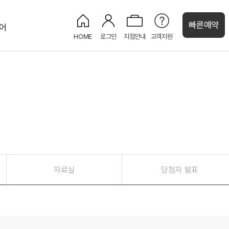
빠른예약
어
HOME
로그인
지점안내
고객지원
처
켄싱턴 캐시
강원권
그랜드 켄싱턴 설악비치
켄싱턴호텔 평창
오대산
글램핑
정원
켄싱턴리조트 설악밸리
설악산
정원
PET
켄싱턴리조트 설악비치
해변
정원
켄싱턴호텔 설악
설악산
웨딩
제주권
자료실
당첨자 발표
켄싱턴리조트 제주한림
뮤지엄
오션뷰
켄싱턴리조트 서귀포
정원
오션뷰
수영장
켄싱턴리조트 제주중문
정원
오션뷰