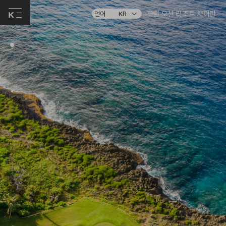
코럴 오션 리조트 사이판
언어
KR
.
.