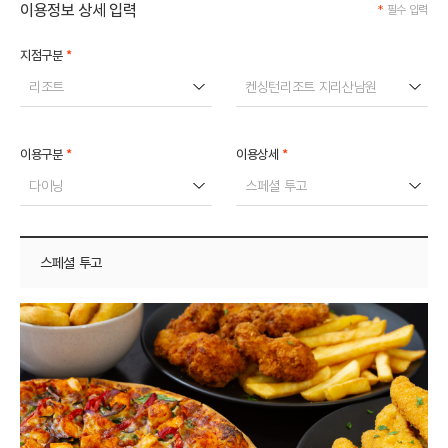
이용정보 상세 입력
*
필수 입력
*
지점구분
리조트
켄싱턴리조트 지리산남원
*
*
이용구분
이용상세
다이닝
스페셜 투고
스페셜 투고