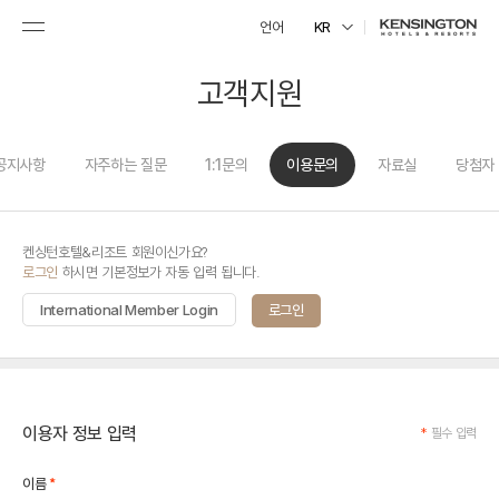
언어
KR
고객지원
공지사항
자주하는 질문
1:1문의
이용문의
자료실
당첨자
켄싱턴호텔&리조트 회원이신가요?
로그인
하시면 기본정보가 자동 입력 됩니다.
International Member Login
로그인
이용자 정보 입력
*
필수 입력
*
이름