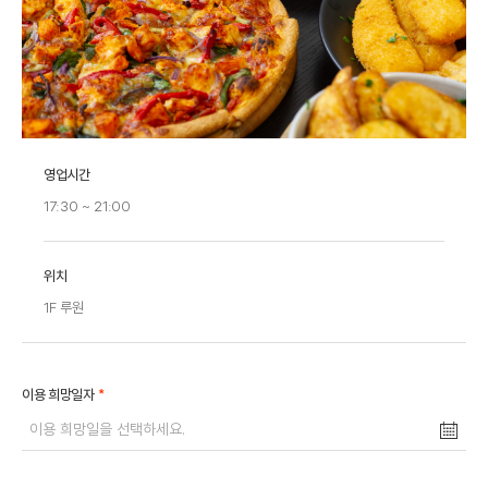
영업시간
17:30 ~ 21:00
위치
1F 루원
*
이용 희망일자