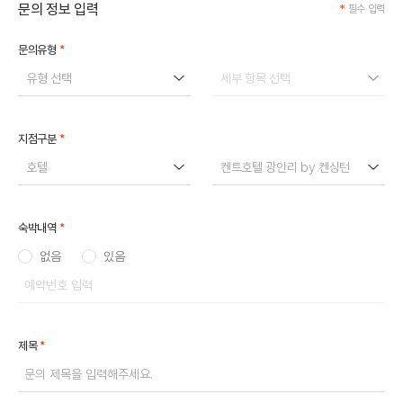
문의 정보 입력
*
필수 입력
*
문의유형
유형 선택
세부 항목 선택
*
지점구분
호텔
켄트호텔 광안리 by 켄싱턴
*
숙박내역
없음
있음
*
제목