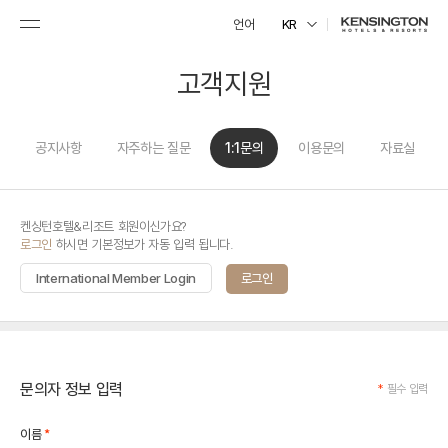
언어
KR
고객지원
공지사항
자주하는 질문
1:1문의
이용문의
자료실
켄싱턴호텔&리조트 회원이신가요?
로그인
하시면 기본정보가 자동 입력 됩니다.
International Member Login
로그인
문의자 정보 입력
*
필수 입력
*
이름