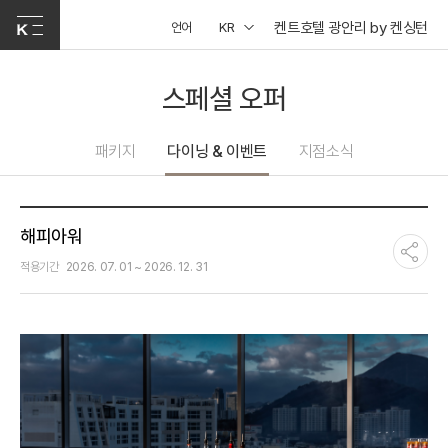
켄트호텔 광안리 by 켄싱턴
언어
KR
스페셜 오퍼
패키지
다이닝 & 이벤트
지점소식
해피아워
적용기간
2026. 07. 01 ~ 2026. 12. 31