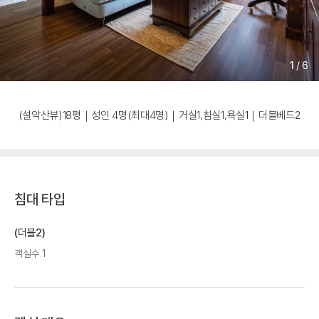
1
/
6
(설악산뷰)18평｜성인 4명(최대4명)｜거실1,침실1,욕실1｜더블베드2
침대 타입
(더블2)
객실수 1