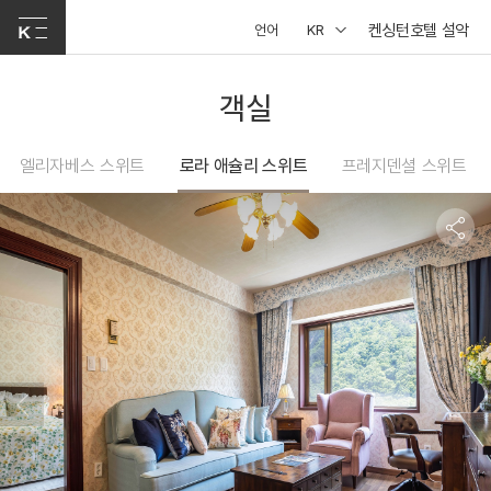
켄싱턴호텔 설악
언어
KR
객실
엘리자베스 스위트
로라 애슐리 스위트
프레지덴셜 스위트