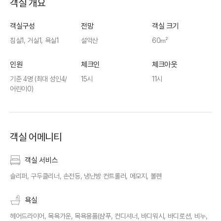
객실 개요
객실구성
전망
객실 크기
침실1, 거실1, 욕실1
설악산
60㎡
인원
체크인
체크아웃
기준 4명
(최대 성인4/
15시
11시
어린이0)
객실 어메니티
객실 서비스
슬리퍼, 구두클리너, 손전등, 냉난방 컨트롤러, 메모지, 볼펜
욕실
헤어드라이어, 목욕가운, 목욕용품(샴푸, 컨디셔너, 바디워시, 바디로션, 비누,