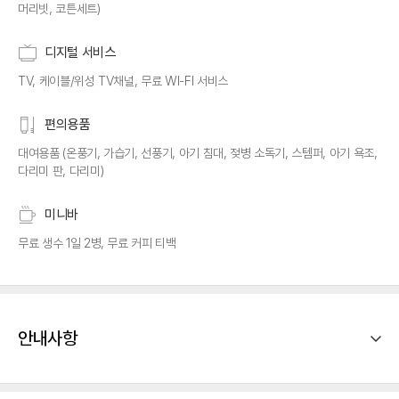
머리빗, 코튼세트)
디지털 서비스
TV, 케이블/위성 TV채널, 무료 WI-FI 서비스
편의용품
대여용품 (온풍기, 가습기, 선풍기, 아기 침대, 젖병 소독기, 스템퍼, 아기 욕조,
다리미 판, 다리미)
미니바
무료 생수 1일 2병, 무료 커피 티백
안내사항