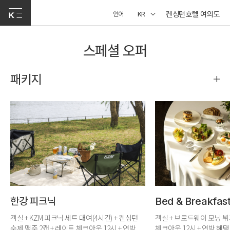
켄싱턴호텔 여의도
언어
KR
스페셜 오퍼
패키지
한강 피크닉
Bed & Breakfas
객실 + KZM 피크닉 세트 대여(4시간) + 켄싱턴
객실 + 브로드웨이 모닝 뷔
수제 맥주 2캔 + 레이트 체크아웃 12시 + 연박
체크아웃 12시 + 연박 혜택