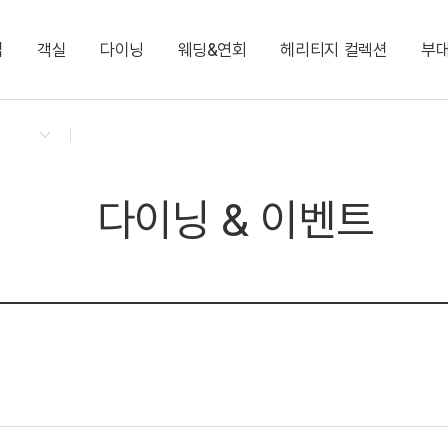
십
객실
다이닝
웨딩&연회
헤리티지 컬렉션
부
켄싱턴 리워즈
켄싱턴 바우처
NEW
다이닝 & 이벤트
디럭스 킹
더 뷰 라운지
돌잔치 & 가족연
대한민국 대통령의 휘호
소호 미팅룸
지점소식
디럭스 패밀리트윈
뉴욕뉴욕
센트럴파크
대통령 영부인의 소
피트니스 센터
NEW
그리니치
환전·교통카드 키오스크
소호 미팅룸
이그제큐티브 패밀리 트윈
이그제큐티브 킹 리
다이닝 & 이벤트
켄싱턴 스위트
NEW