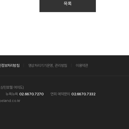
목록
인정보처리방침
영상처리기기운영, 관리방침
이용약관
켄싱턴호텔 여의도)
뉴욕뉴욕
02.6670.7270
연회 예약문의
02.6670.7332
eland.co.kr