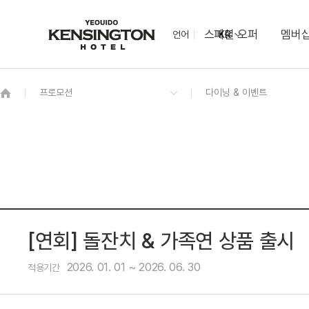
스페셜 오퍼
멤버
언어
KR
OVERVIEW
그랜드 켄싱턴 회원권
OVERVIEW
OVERVIEW
OVERVIEW
OVERVIEW
OVERVIEW
패키지
디럭스 더블
브로드웨이
웨딩
야구 선수들의 소장품
비즈니스 코너
TO-GO
첼시
런드리 라운지
이그제큐티브 킹
패밀리 스위트
NEW
[연회] 돌잔치 & 가족연 상품 출시
2026. 01. 01 ~ 2026. 06. 30
적용기간