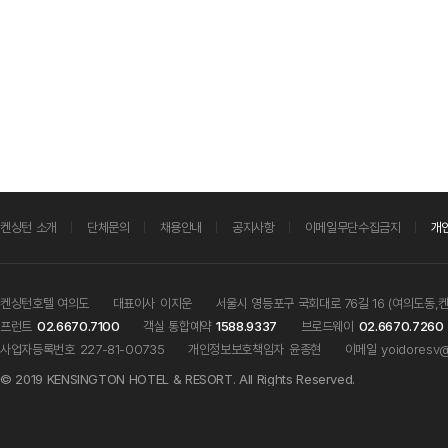
켄싱턴 소개
단체문의
채용안내
공지사항
이메일무단수집금지
개
켄싱턴호텔 여의도
대표이사
이지운
서울시 영등포구 국회대로 76길 16 (여의도동,
프런트
02.6670.7100
객실 통합예약
1588.9337
브로드웨이
02.6670.7260
사업자등록번호
227-81-00735
개인정보보호책임자
윤종현
이메일
yoidoresv@
© 2019 KENSINGTON HOTEL & RESORT. All Rights Reserved.