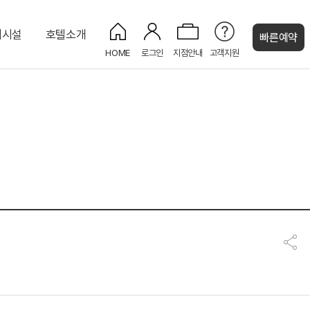
대시설
호텔소개
빠른예약
HOME
로그인
지점안내
고객지원
켄싱턴 캐시
장품
디럭스 킹 리버뷰
양스 앤 메츠
그랜드 스테이션
미국 대통령의 만년필
시그니처 바이 켄싱턴
버뷰
이그제큐티브 패밀리트윈 리버뷰