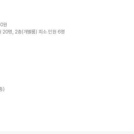
00원
원 20명, 2층(개별룸) 최소 인원 6명
층)