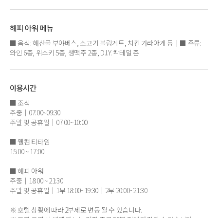
해피 아워 메뉴
■ 음식: 해산물 부야베스, 소고기 블랑게트, 치킨 가라아게 등｜■ 주류:
와인 6종, 위스키 5종, 생맥주 2종, D.I.Y. 칵테일 존
이용시간
■ 조식
주중｜07:00~09:30
주말 및 공휴일｜07:00~10:00
■ 웰컴 티타임
15:00 ~ 17:00
■ 해피 아워
주중｜18:00 ~ 21:30
주말 및 공휴일｜1부 18:00~19:30｜2부 20:00~21:30
※ 호텔 상황에 따라 2부제로 변동 될 수 있습니다.