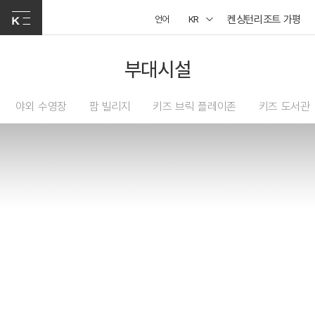
켄싱턴리조트 가평
언어
KR
부대시설
야외 수영장
팜 빌리지
키즈 브릭 플레이존
키즈 도서관