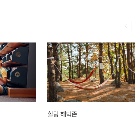
힐링 해먹존