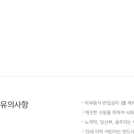
유의사항
외부음식 반입금지 (물 제
깨끗한 수질을 위하여 샤워
노약자, 임산부, 음주자는
13세 이하 어린이는 반드