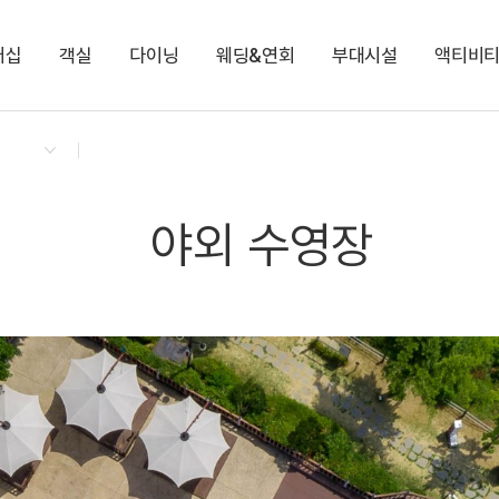
버십
객실
다이닝
웨딩&연회
부대시설
액티비
켄싱턴 리워즈
켄싱턴 바우처
NEW
다이닝 & 이벤트
켄싱턴 디럭스 (클린룸)
켄싱턴 가든 BBQ
비가림
팜 빌리지
토끼 먹이주기 체험
지점소식
프리미어 플러스
로비라운지(카페)
다이아몬드
키즈 브릭 플레이존
쁘띠프랑스&이태리
디럭스
하영홀
아침고요동물원
프리미어
가평 레일바이크
Kensington X 인생네컷
KENNY-SHOP
야외 수영장