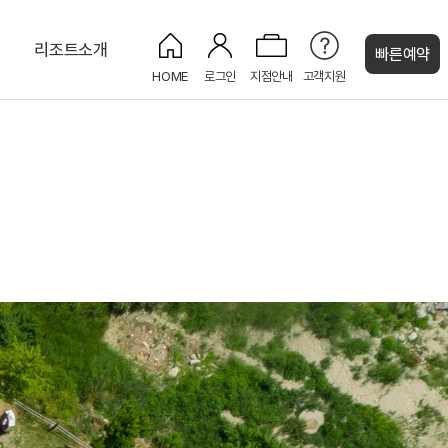
티
리조트소개
빠른예약
HOME
로그인
지점안내
고객지원
켄싱턴 캐시
마을
주니어스위트 플러스
사파이어
키즈 도서관
남이섬(나미나라공화국)
주니어 스위트
페리 크루즈
편의점