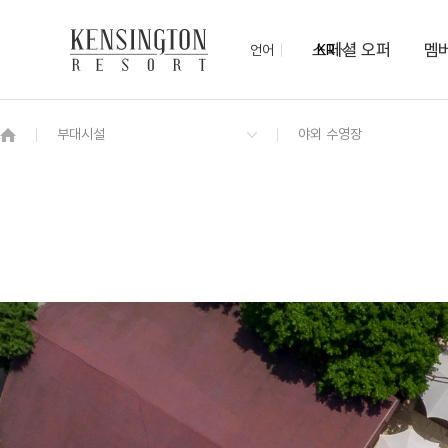
스페셜 오퍼
멤
언어
KR
OVERVIEW
그랜드 켄싱턴 회원권
OVERVIEW
OVERVIEW
OVERVIEW
OVERVIEW
OVERVIEW
패키지
디럭스 플러스
켄싱턴 조식 (한양식당)
무궁화
야외 수영장
관광지 할인혜택
7/10 ~ 8/17
켄싱턴 로열 스위트 (클린룸)
오닉스
아침고요수목원
힐링 해먹존
로열 스위트
보드게임 대여 서비스