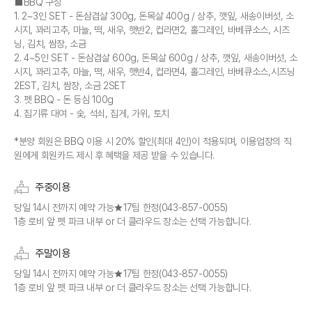
■BBQ 구성
1. 2~3인 SET - 돈삼겹살 300g, 돈목살 400g / 상추, 깻잎, 새송이버섯, 소
시지, 꽈리고추, 마늘, 떡, 새우, 햇반2, 컵라면2, 홀그레인, 바베큐소스, 시즈
닝, 김치, 쌈장, 소금
2. 4~5인 SET - 돈삼겹살 600g, 돈목살 600g / 상추, 깻잎, 새송이버섯, 소
시지, 꽈리고추, 마늘, 떡, 새우, 햇반4, 컵라면4, 홀그레인, 바베큐소스,시즈닝
2EST, 김치, 쌈장, 소금 2SET
3. 펫 BBQ - 돈 등심 100g
4. 집기류 대여 - 숯, 석쇠, 집게, 가위, 토치
*분양 회원은 BBQ 이용 시 20% 할인(최대 4인)이 적용되며, 이용업장의 직
원에게 회원카드 제시 후 혜택을 제공 받을 수 있습니다.
주중이용
당일 14시 전까지 예약 가능★17팀 한정(043-857-0055)
1층 로비 앞 펫 파크 내부 or 더 클라우드 장소는 선택 가능합니다.
주말이용
당일 14시 전까지 예약 가능★17팀 한정(043-857-0055)
1층 로비 앞 펫 파크 내부 or 더 클라우드 장소는 선택 가능합니다.