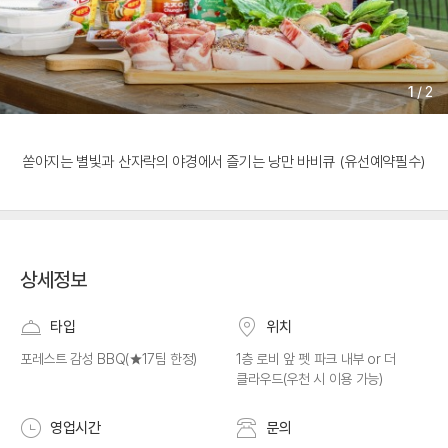
1
/
2
쏟아지는 별빛과 산자락의 야경에서 즐기는 낭만 바비큐 (유선예약필수)
상세정보
타입
위치
포레스트 감성 BBQ(★17팀 한정)
1층 로비 앞 펫 파크 내부 or 더
클라우드(우천 시 이용 가능)
영업시간
문의