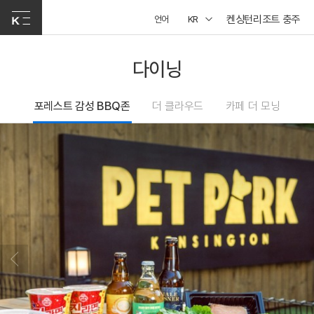
켄싱턴리조트 충주
언어
KR
다이닝
포레스트 감성 BBQ존
더 클라우드
카페 더 모닝