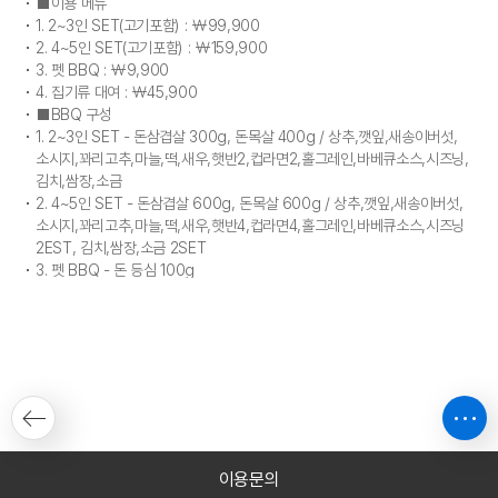
■이용 메뉴
1. 2~3인 SET(고기포함) : ￦99,900
2. 4~5인 SET(고기포함) : ￦159,900
3. 펫 BBQ : ￦9,900
4. 집기류 대여 : ￦45,900
■BBQ 구성
1. 2~3인 SET - 돈삼겹살 300g, 돈목살 400g / 상추,깻잎,새송이버섯,
소시지,꽈리고추,마늘,떡,새우,햇반2,컵라면2,홀그레인,바베큐소스,시즈닝,
김치,쌈장,소금
2. 4~5인 SET - 돈삼겹살 600g, 돈목살 600g / 상추,깻잎,새송이버섯,
소시지,꽈리고추,마늘,떡,새우,햇반4,컵라면4,홀그레인,바베큐소스,시즈닝
2EST, 김치,쌈장,소금 2SET
3. 펫 BBQ - 돈 등심 100g
이용문의