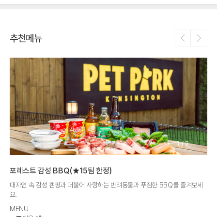
추천메뉴
1
/
2
포레스트 감성 BBQ(★15팀 한정)
대자연 속 감성 캠핑과 더불어 사랑하는 반려동물과 푸짐한 BBQ를 즐겨보세
요.
MENU