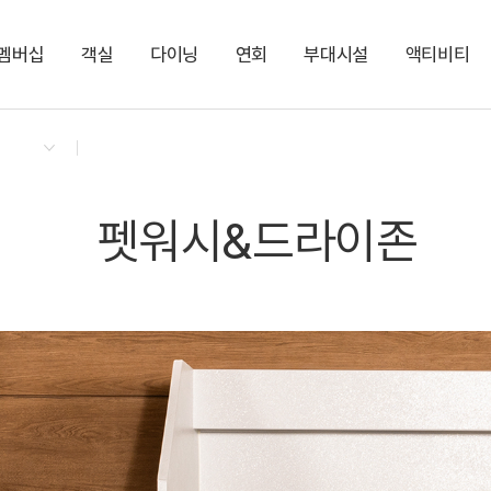
멤버십
객실
다이닝
연회
부대시설
액티비티
켄싱턴 리워즈
켄싱턴 바우처
NEW
다이닝 & 이벤트
프라이빗 프리미어 펫
더 클라우드
아너스홀
실내 펫 파크
펫 프랜들리 케어 서비스
지점소식
켄싱턴 로얄스위트 펫
카페 더 모닝
센트럴홀
KENNY SHOP
PET
라이브러리 1
편의점
펫워시&드라이존
켄싱턴 스튜디오 펫
켄싱턴 로얄스위트
PET
NEW
펫워시&드라이존
켄싱턴 스튜디오
로얄스위트
NEW
스튜디오