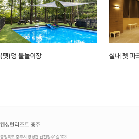
(펫)멍 물놀이장
실내 펫 파
켄싱턴리조트 충주
충청북도 충주시 앙성면 산전장수1길 103