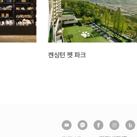
켄싱턴 펫 파크