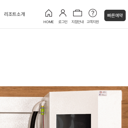
리조트소개
빠른예약
HOME
로그인
지점안내
고객지원
켄싱턴 캐시
켄싱턴 프리미어 펫
그랜드홀
켄싱턴 펫 파크
PET
NEW
PET
NEW
켄싱턴 프리미어
NEW
NEW
프리미어