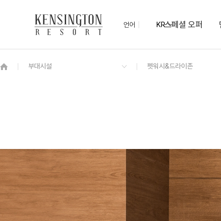
스페셜 오퍼
언어
KR
OVERVIEW
그랜드 켄싱턴 회원권
OVERVIEW
OVERVIEW
OVERVIEW
OVERVIEW
OVERVIEW
패키지
프라이빗 로얄스위트 펫
포레스트 감성 BBQ존
포럼홀
(펫)멍 물놀이장
켄싱턴 불멍
PET
프리모
숲 속, 산책로
켄싱턴 디럭스 펫
PET
NEW
켄싱턴 디럭스
NEW
디럭스