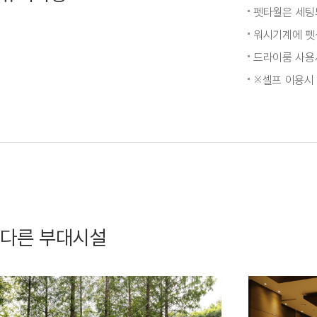
펫타월은 세팅
워시기계에 펫샴
드라이룸 사용
※셀프 이용시
다른 부대시설