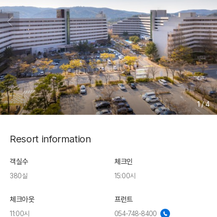
1
/
4
Resort information
객실수
체크인
380실
15:00시
체크아웃
프런트
11:00시
054-748-8400