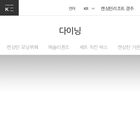
켄싱턴리조트 경주
언어
KR
다이닝
켄싱턴 모닝뷔페
애슐리퀸즈
셰프 치킨 박스
켄싱턴 가든