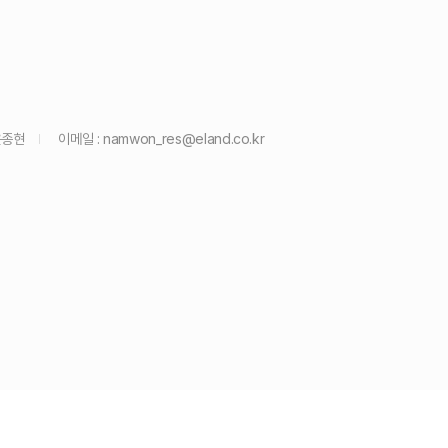
윤종현
이메일 :
namwon_res@eland.co.kr