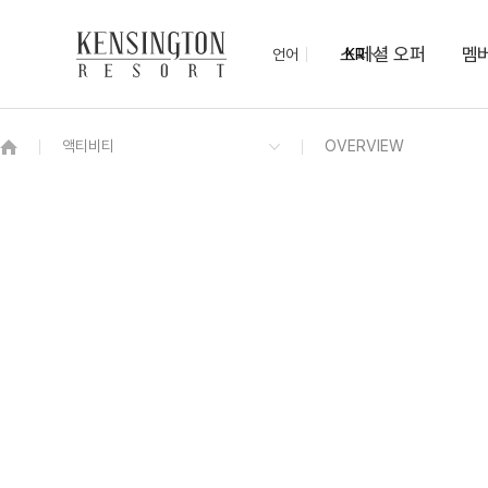
스페셜 오퍼
멤
언어
KR
OVERVIEW
그랜드 켄싱턴 회원권
OVERVIEW
OVERVIEW
OVERVIEW
OVERVIEW
OVERVIEW
패키지
켄싱턴 디럭스 리버뷰
루원 모닝 뷔페
새원
야외 키즈 물놀이장
남원 추천 여행코스
NEW
프리미엄라운지
편의점
디럭스 리버뷰