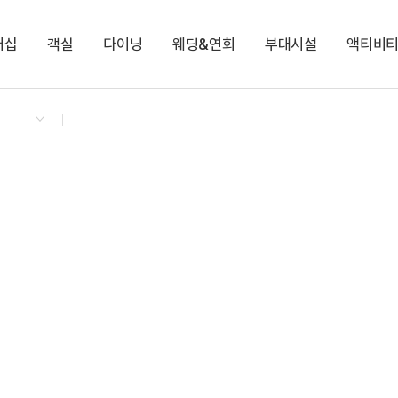
버십
객실
다이닝
웨딩&연회
부대시설
액티비
켄싱턴 리워즈
켄싱턴 바우처
NEW
다이닝 & 이벤트
켄싱턴 프리미어 마운틴뷰
가든 BBQ
노원
오로라 불멍존
남원관광택시
지점소식
디럭스 플러스 리버뷰
스페셜 투고
마원
케니샵
NEW
프리미어 마운틴뷰
액티비티