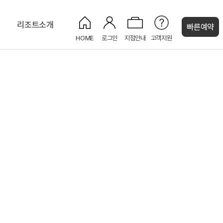
티
리조트소개
빠른예약
HOME
로그인
지점안내
고객지원
켄싱턴 캐시
프리미어 플러스 마운틴뷰
카페 게이트
하원
롤리폴리