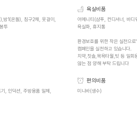
욕실비품
,방1(온돌), 침구2채, 옷걸이,
어메니티(샴푸, 컨디셔너, 바디워
 봉투
욕실화, 휴지통
환경보호를 위한 작은 실천으로'
캠페인을 실천하고 있습니다.
치약,칫솔,목욕타월,빗 등 일
않는 점 양해 부탁 드립니다
편의비품
기, 인덕션, 주방용품 일체,
미니바(생수)