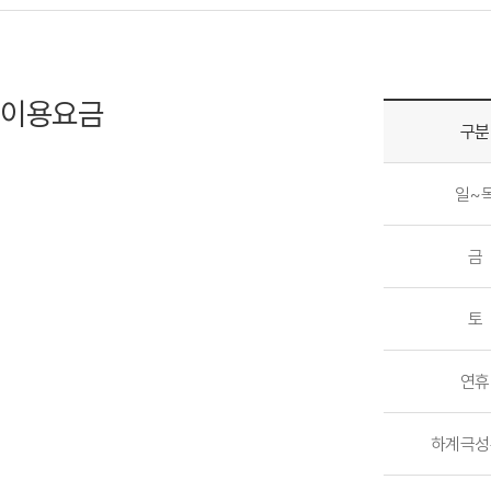
이용요금
구분
일~
금
토
연휴
하계극성