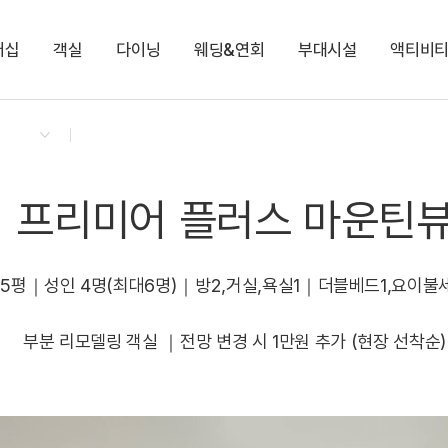
버십
객실
다이닝
웨딩&연회
부대시설
액티비
켄싱턴 리워즈
켄싱턴 바우처
NEW
다이닝 & 이벤트
켄싱턴 프리미어 마운틴뷰
가든 BBQ
노원
오로라 불멍존
남원관광택시
지점소식
디럭스 플러스 리버뷰
스페셜 투고
마원
케니샵
NEW
프리미어 마운틴뷰
프리미어 플러스 마운틴
25평｜성인 4명(최대6명)｜방2,거실,욕실1｜더블베드1,요이불
부분 리모델링 객실 ｜전망 변경 시 1만원 추가 (현장 선착순)