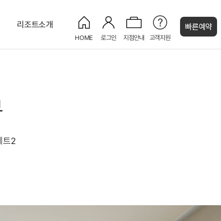
티
리조트소개
빠른예약
HOME
로그인
지점안내
고객지원
켄싱턴 캐시
프리미어 플러스 마운틴뷰
카페 게이트
하원
롤리폴리
뷰
세트2