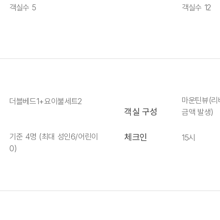
객실수 5
객실수 12
마운틴뷰(리
더블베드1+요이불세트2
객실 구성
금액 발생)
기준 4명 (최대 성인6/어린이
체크인
15시
0)