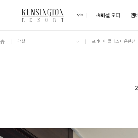
스페셜 오퍼
멤
언어
KR
OVERVIEW
그랜드 켄싱턴 회원권
OVERVIEW
OVERVIEW
OVERVIEW
OVERVIEW
OVERVIEW
패키지
켄싱턴 디럭스 리버뷰
루원 모닝 뷔페
새원
야외 키즈 물놀이장
남원 추천 여행코스
NEW
프리미엄라운지
편의점
디럭스 리버뷰