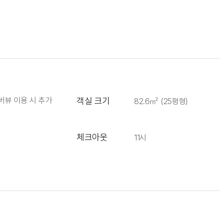
버뷰 이용 시 추가
객실 크기
82.6㎡ (25평형)
체크아웃
11시