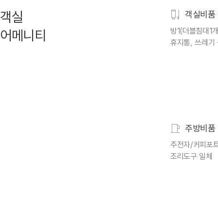
객실
객실비품
방1(더블침대1개)
어메니티
휴지통, 쓰레기
주방비품
주전자/커피포트
조리도구 일체