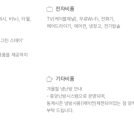
전자비품
시, 비누), 타월,
TV(케이블채널), 무료Wi-Fi, 전화기,
헤어드라이기, 에어컨, 냉장고, 전기밥솥
그린 스테이'
회용품을 제공하지
기타비품
겨울철 냉난방 안내
- 중앙난방시스템으로 운영되며,
동계시즌 냉방사용(에어컨)제한되어있는 점 양
부탁 드립니다.