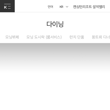
켄싱턴리조트 설악밸리
언어
KR
다이닝
모닝뷔페
모닝 도시락 (룸서비스)
런치 단품
몽트뢰 디