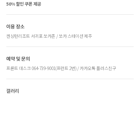
50% 할인 쿠폰 제공
이용 장소
켄싱턴리조트 서귀포 쏘카존 / 쏘카 스테이션 제주
예약 및 문의
프론트 데스크 064-739-9001(프런트 2번) / 카카오톡 플러스친구
갤러리