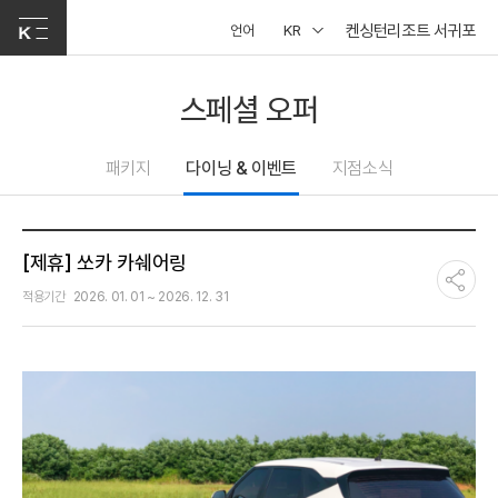
켄싱턴리조트 서귀포
언어
KR
스페셜 오퍼
패키지
다이닝 & 이벤트
지점소식
[제휴] 쏘카 카쉐어링
적용기간
2026. 01. 01 ~ 2026. 12. 31