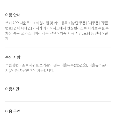
이용 안내
쏘카 APP 다운로드 > 회원가입 및 카드 등록 > [상단 쿠폰]-[내쿠폰]-[쿠폰
번호] 입력 > [메인] 가지러 가기 > 지도에서 '켄싱턴리조트 서귀포 부설 주
차장' 혹은 '쏘카 스테이션 제주' 선택 > 차종, 이용 시간, 보험 등 선택 > 결
제
주의 사항
**켄싱턴리조트 서귀포 쏘카존의 경우 디올뉴투싼(5인승), 디올뉴스포티
지(5인승) 차량만 예약 가능합니다.
이용시간
이용 금액