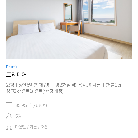
Premier
프리미어
26평｜성인 5명 (최대 7명) ｜방2(거실 겸), 욕실1 취사룸 ｜(더블1 or
싱글2 or 온돌1)+온돌(*현장 배정)
85.95㎡ (26평형)
5명
마운틴 / 가든 / 오션