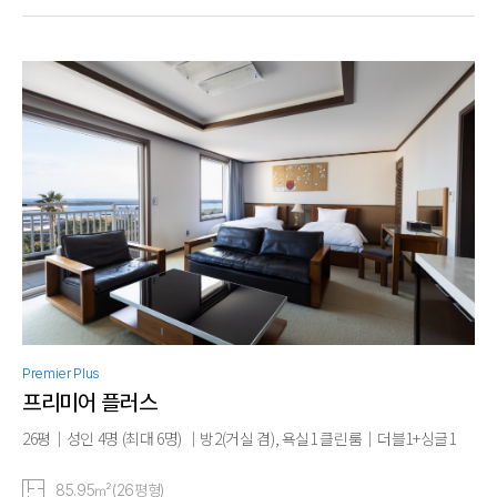
Premier Plus
프리미어 플러스
26평｜성인 4명 (최대 6명) ｜방2(거실 겸), 욕실1 클린룸｜더블1+싱글1
85.95㎡(26평형)