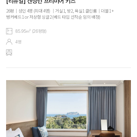
[리뉴얼] 켄싱턴 프리미어 키즈
26평｜성인 4명 (최대 4명) ｜거실1, 방2, 욕실1 클린룸｜더블1 +
벙커베드1 or 저상형 싱글2 (베드 타입 선착순 임의 배정)
85.95㎡ (26평형)
4명