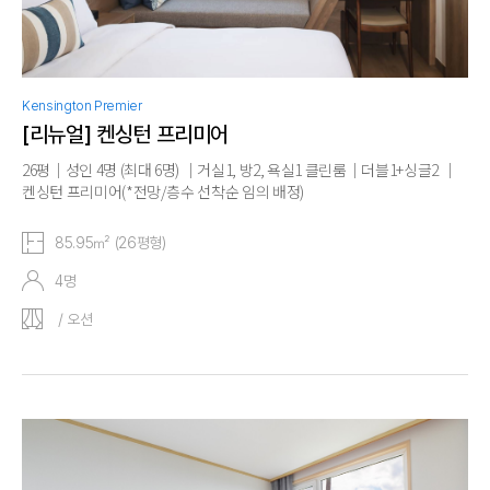
Kensington Premier
[리뉴얼] 켄싱턴 프리미어
26평｜성인 4명 (최대 6명) ｜거실1, 방2, 욕실1 클린룸｜더블1+싱글2 ｜
켄싱턴 프리미어(*전망/층수 선착순 임의 배정)
85.95㎡ (26평형)
4명
/ 오션