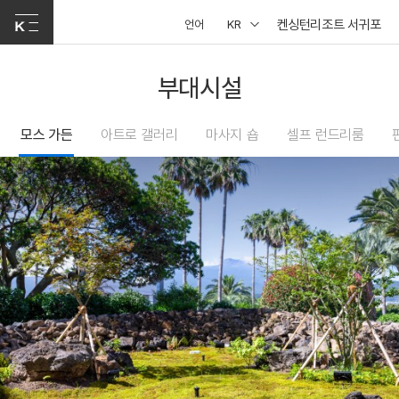
켄싱턴리조트 서귀포
언어
KR
부대시설
모스 가든
아트로 갤러리
마사지 숍
셀프 런드리룸