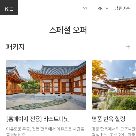
남원예촌
언어
KR
스페셜 오퍼
패키지
[홈페이지 전용] 라스트미닛
명품 한옥 힐링
여유로운 주중, 전통 한옥에서 여유로운 시간을
명품 한옥에서의 고즈넉한
즐겨보세요.
객실 1박 + 조식 2인 + 관