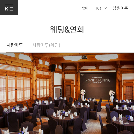
남원예촌
언어
KR
웨딩&연회
사랑마루
사랑마루(웨딩)