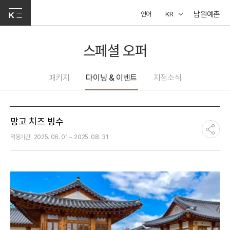
남원예촌
언어
KR
스페셜 오퍼
패키지
다이닝 & 이벤트
지점소식
망고 치즈 빙수
적용기간
2025. 06. 01 ~ 2025. 08. 31