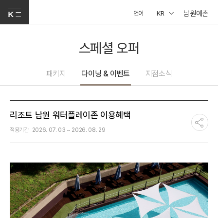
남원예촌
언어
KR
스페셜 오퍼
패키지
다이닝 & 이벤트
지점소식
리조트 남원 워터플레이존 이용혜택
적용기간
2026. 07. 03 ~ 2026. 08. 29