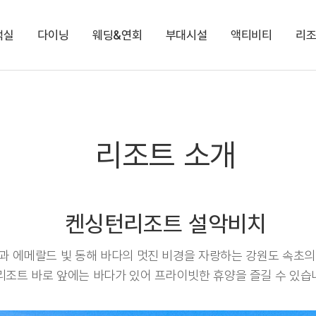
객실
다이닝
웨딩&연회
부대시설
액티비티
리
켄싱턴 리워즈
켄싱턴 바우처
NEW
다이닝 & 이벤트
스튜디오 오션뷰
애슐리 퀸즈
코코몽 키즈월드
나만의 오르골 만들기
지점소식
스튜디오 키즈 코코몽
오하스 베이커리카페
로이드
해변 산책길
프리미어 오션뷰
코코몽 가든 플레이존
로얄스위트 오션뷰
편의점
리조트 소개
켄싱턴 디럭스 마운틴(설악산)
켄싱턴 디럭스 오션뷰
NEW
켄싱턴 노블리안 오션뷰
NEW
켄싱턴리조트 설악비치
과 에메랄드 빛 동해 바다의 멋진 비경을 자랑하는 강원도 속초의
리조트 바로 앞에는 바다가 있어 프라이빗한 휴양을 즐길 수 있습