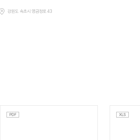
강원도 속초시 영금정로 43
PDF
XLS