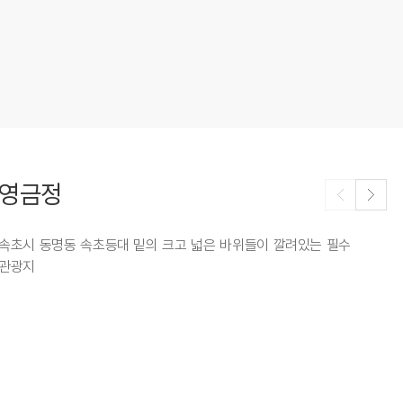
영금정
속초시 동명동 속초등대 밑의 크고 넓은 바위들이 깔려있는 필수
관광지