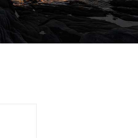
강원도 속초시 청호해안길 2 속초아이
0507-1482-0107