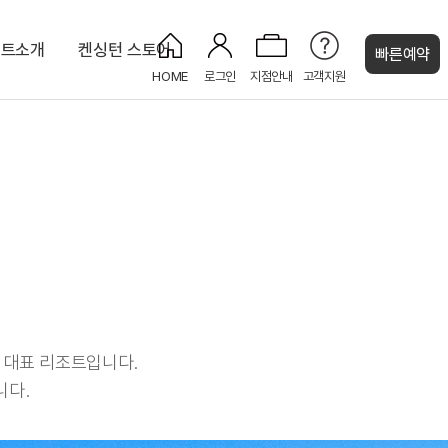
조트소개
켄싱턴 스토어
빠른예약
HOME
로그인
지점안내
고객지원
켄싱턴 캐시
 오션뷰
디럭스 마운틴
오션 바비큐
오션사우나
라이브러리
켄싱턴 스튜디오 마운틴(설악산)
코인세탁실
NEW
켄싱턴 프리미어 오션뷰
NEW
NEW
 대표 리조트입니다.
니다.