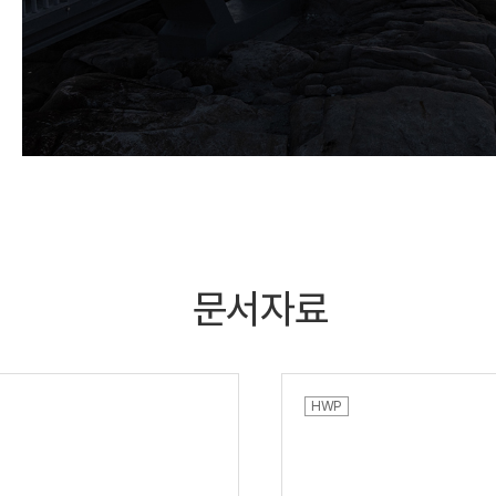
강원 속초시 중앙로147번길 12
033-639-2027
문서자료
HWP