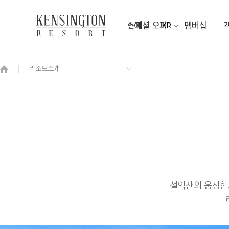
스페셜 오퍼
멤버십
언어
KR
OVERVIEW
그랜드 켄싱턴 회원권
OVERVIEW
OVERVIEW
OVERVIEW
OVERVIEW
OVERVIEW
패키지
스튜디오 마운틴
켄싱턴 조식뷔페
베이워치 연회장
KENNY MALL
비치 가이드맵
디럭스 오션뷰
해송정원
주변 관광지 TOP10
야외 샤워장
켄싱턴 스튜디오 오션뷰
NEW
켄싱턴 로얄스위트 오션뷰
NEW
설악산의 웅장함