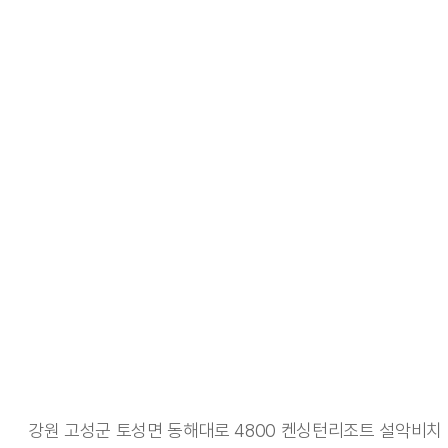
강원 고성군 토성면 동해대로 4800 켄싱턴리조트 설악비치