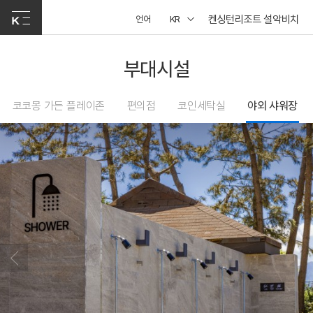
켄싱턴리조트 설악비치
언어
KR
부대시설
코코몽 가든 플레이존
편의점
코인세탁실
야외 샤워장