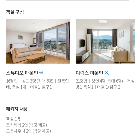
객실 구성
스튜디오 마운틴
디럭스 마운틴
16평형｜성인 3명 (최대 5명)｜원룸형
21평형｜성인 4명 (최대 6명)｜거실1
태, 욕실 1개｜더블1+침구1
방1, 욕실1｜더블 1+침구 2
(비리뉴얼/취사/저층배정)
(비리뉴얼/취사/저층배정)
패키지 내용
객실 1박
조식뷔페 2인 (박당 제공)
오션사우나 2인 (박당 제공)