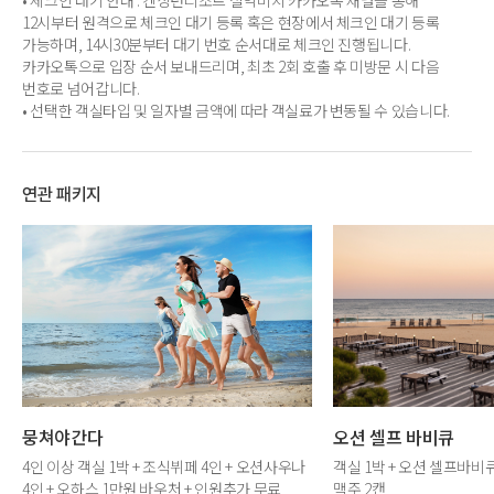
• 체크인 대기 안내 : 켄싱턴리조트 설악비치 카카오톡 채널을 통해
12시부터 원격으로 체크인 대기 등록 혹은 현장에서 체크인 대기 등록
가능하며, 14시30분부터 대기 번호 순서대로 체크인 진행됩니다.
카카오톡으로 입장 순서 보내드리며, 최초 2회 호출 후 미방문 시 다음
번호로 넘어갑니다.
• 선택한 객실타입 및 일자별 금액에 따라 객실료가 변동될 수 있습니다.
연관 패키지
뭉쳐야간다
오션 셀프 바비큐
4인 이상 객실 1박 + 조식뷔페 4인 + 오션사우나
객실 1박 + 오션 셀프바비
4인 + 오하스 1만원 바우처 + 인원추가 무료
맥주 2캔