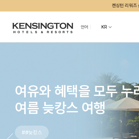
켄싱턴 리워즈 
언어
KR
지역별
지도
그랜드 켄싱턴 회원권
기획전
켄싱턴 리조트 
NEW
그랜드 켄싱턴
수도권
그랜드 켄싱턴 설악비치
켄싱턴호텔 여
켄싱턴리조트 
자연 속에서 즐기는
여유와 혜택을 모두 누
여름엔 켄싱턴에서 놀자
켄싱턴은 365일
올여름 가장 맛있는 휴
특별한 경험이 기다리는
계획 NO, 즐거움 YES
26년 10월 오픈
가장 사랑받은 상품을
호캉스의 완성
자연 속에서 즐기는
여유와 혜택을 모두 누
신나는 워터 슬라이드
여름 늦캉스 여행
SUMMER PLAYG
예스 키즈존!
취향껏 즐기는 '서머 바
'PLAY+CATION'
시그니처 올인클루시브
'미리 만나는 그랜드 켄
상반기 베스트 '시그니처
'Bed & Breakfast'
신나는 워터 슬라이드
여름 늦캉스 여행
글로벌
전라권
켄싱턴호텔 사이판
켄싱턴리조트 
PIC 사이판
남원예촌
#물놀이시작
##늦캉스
#풀캉스
#아이랑여행
#호캉스맛집
#숲속열차
#PIC사이판
##그랜드 켄싱턴 설악비치
#리워즈전용
#조식맛집
#물놀이시작
##늦캉스
#서머바캉스
#설악밸리
#뷰맛집
#사이판여행
#설악밸리
#키캉스
#바비큐디너
#시그니처
#설악밸리
#맛있는아침
#리틀스위스
#수영장패키지
#켄싱턴호텔평창
#켄싱턴호텔평창
한옥