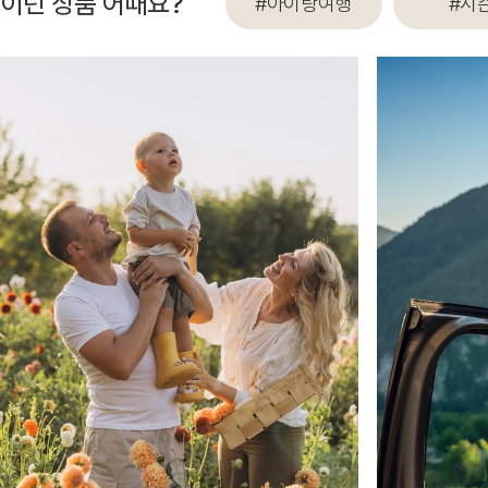
이런 상품 어때요?
#아이랑여행
#시