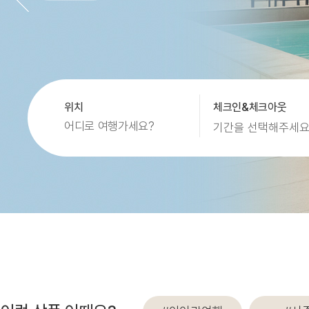
코럴 오션 리조트 사이판
위치
체크인&체크아웃
어디로 여행가세요?