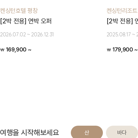
켄싱턴호텔 평창
켄싱턴리조트
[2박 전용] 연박 오퍼
[2박 전용]
2026.07.02 ~ 2026.12.31
2025.08.17 ~ 
169,900 ~
179,900 ~
￦
￦
여행을 시작해보세요
산
바다