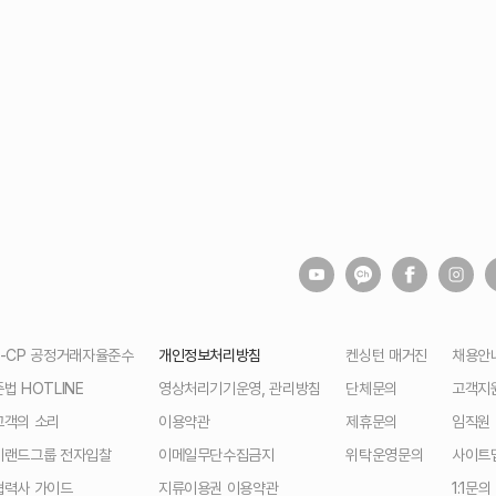
E-CP 공정거래자율준수
개인정보처리방침
켄싱턴 매거진
채용안
준법 HOTLINE
영상처리기기운영, 관리방침
단체문의
고객지
고객의 소리
이용약관
제휴문의
임직원
이랜드그룹 전자입찰
이메일무단수집금지
위탁운영문의
사이트
협력사 가이드
지류이용권 이용약관
1:1문의