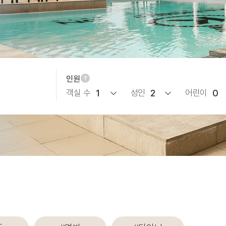
인원
객실 수
1
성인
2
어린이
0