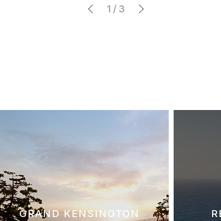
1
/
3
GRAND KENSINGTON
R