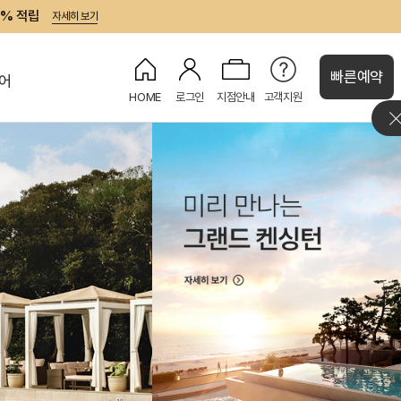
7% 적립
자세히 보기
빠른예약
어
HOME
로그인
지점안내
고객지원
처
켄싱턴 캐시
강원권
그랜드 켄싱턴 설악비치
켄싱턴호텔 평창
오대산
글램핑
정원
켄싱턴리조트 설악밸리
설악산
정원
PET
켄싱턴리조트 설악비치
해변
정원
켄싱턴호텔 설악
설악산
웨딩
제주권
켄싱턴리조트 제주한림
뮤지엄
오션뷰
켄싱턴리조트 서귀포
정원
오션뷰
수영장