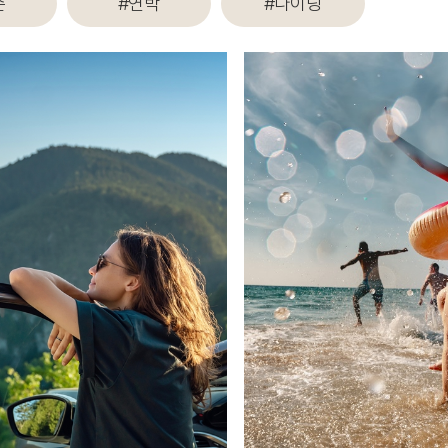
즌
#연박
#다이닝