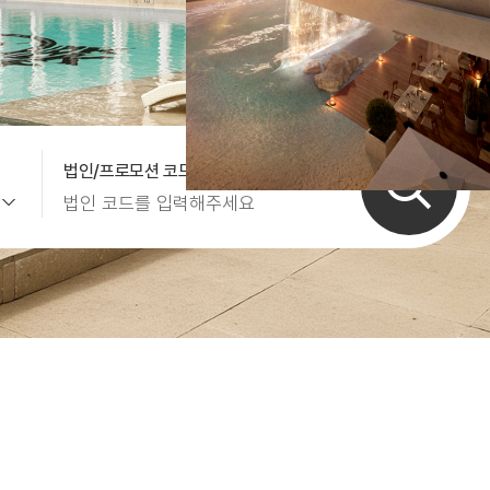
켄싱턴리조트 제주중문
정원
오션뷰
법인/프로모션 코드 입력