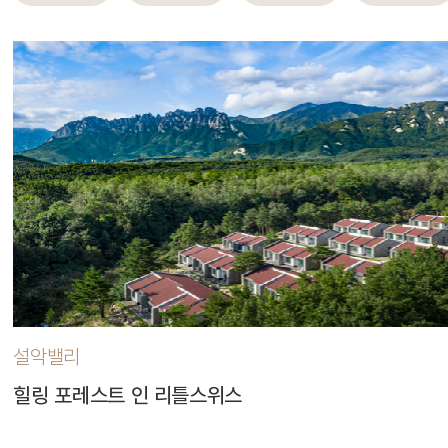
설악밸리
힐링 포레스트 인 리틀스위스