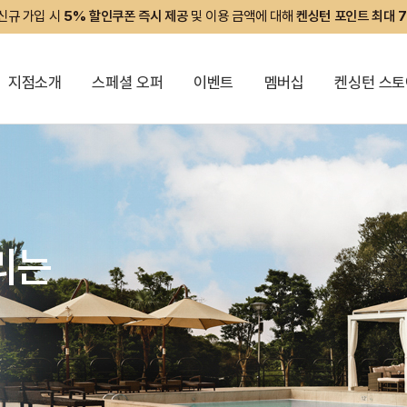
신규 가입 시
5% 할인쿠폰 즉시 제공
및 이용 금액에 대해
켄싱턴 포인트 최대 
지점소개
스페셜 오퍼
이벤트
멤버십
켄싱턴 스토
회원권
패키지
켄싱턴 리워즈
켄싱턴 바우
NEW
경상권/부산/경주
의도
켄트호텔 광안리 by 켄싱턴
한강뷰
공원
오션뷰
해변
가평
글로리콘도 해운대
ITX
수영장
켄싱턴리조트 경주
역사
글램핑
리는
!
식
 여행
!
 모아모아
리는
켄싱턴리조트 지리산하동
SPA
사우나
ROUND
비큐'
싱턴'
 PICK'
충청권
지리산남원
켄싱턴리조트 충주
KTX
PET
글로리콘도 도고