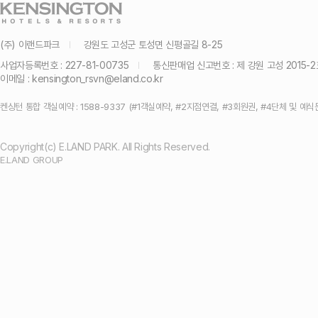
[그랜드 켄싱턴 설악비치] [그랜드 켄싱턴] 2026년
(주) 이랜드파크
강원도 고성군 토성면 신평골길 8-25
사업자등록번호 : 227-81-00735
통신판매업 신고번호 : 제 강원 고성 2015-2
[호텔/리조트 전점] [그랜드 켄싱턴] 그랜드 켄싱턴 
이메일 :
kensington_rsvn@eland.co.kr
켄싱턴 통합 객실예약 : 1588-9337 (#1객실예약, #2지점연결, #3회원권, #4단체 및 예식
[호텔 전점] [분양회원] 법인회원을 위한 켄싱턴호텔
Copyright(c) E.LAND PARK. All Rights Reserved.
[호텔/리조트 전점] 켄싱턴호텔앤리조트 지류이용권 
E.LAND GROUP
[호텔/리조트 전점] 여름 객실 예약 오픈
[호텔 전점] 사이판 운영 안내
[호텔/리조트 전점] [분양회원] 2026년 그랜드 켄