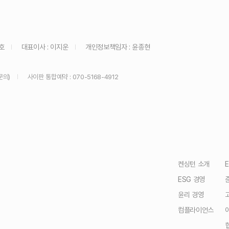
 그랜드 켄싱턴 분양회원 객실관리비
호
대표이사 : 이지운
개인정보책임자 : 윤종현
설악비치 예약 규정 안내
문의)
사이판 통합예약 : 070-5168-4912
 할인 이벤트
이용약관
켄싱턴 소개
ESG 경영
윤리 경영
싱턴리조트 여름성수기 안내
컴플라이언스