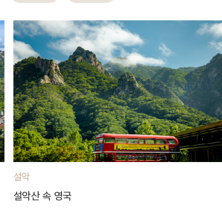
설악
설악산 속 영국