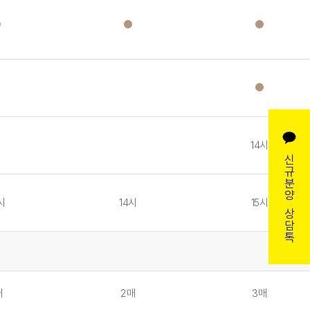
14시
신
규
분
양
시
14시
15시
상
담
톡
매
2매
3매