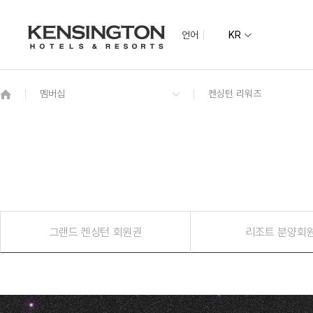
언어
KR
지역별
지도
그랜드 켄싱턴 회원권
기획전
켄싱턴 리조트 
NEW
그랜드 켄싱턴
수도권
그랜드 켄싱턴 설악비치
켄싱턴호텔 여
켄싱턴리조트 
글로벌
전라권
그랜드 켄싱턴 회원권
리조트 분양회
켄싱턴호텔 사이판
켄싱턴리조트 
PIC 사이판
남원예촌
한옥
코럴 오션 리조트 사이판