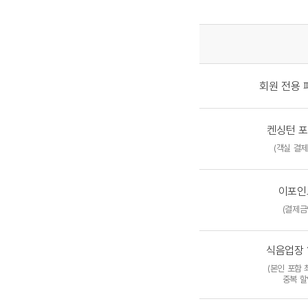
회원 전용 
켄싱턴 포
(객실 결제
이포인
(결제금
식음업장 
(본인 포함 
중복 할