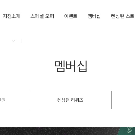
지점소개
스페셜 오퍼
이벤트
멤버십
켄싱턴 스토
회원권
패키지
켄싱턴 리워즈
켄싱턴 바우
NEW
경상권/부산/경주
의도
켄트호텔 광안리 by 켄싱턴
한강뷰
공원
오션뷰
해변
가평
글로리콘도 해운대
ITX
수영장
멤버십
켄싱턴리조트 경주
역사
글램핑
켄싱턴리조트 지리산하동
SPA
사우나
충청권
원권
켄싱턴 리워즈
지리산남원
켄싱턴리조트 충주
KTX
PET
글로리콘도 도고