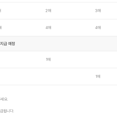
매
2매
3매
매
4매
4매
 지급 예정
1매
1매
주세요.
지급됩니다.