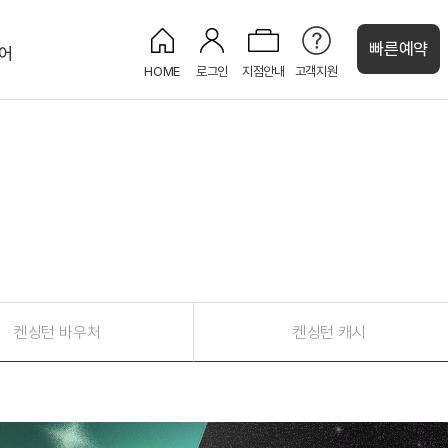
빠른예약
어
HOME
로그인
지점안내
고객지원
처
켄싱턴 캐시
강원권
그랜드 켄싱턴 설악비치
켄싱턴호텔 평창
오대산
글램핑
정원
켄싱턴리조트 설악밸리
설악산
정원
PET
켄싱턴리조트 설악비치
해변
정원
켄싱턴호텔 설악
설악산
웨딩
제주권
켄싱턴 바우처
켄싱턴 캐시
켄싱턴리조트 제주한림
뮤지엄
오션뷰
켄싱턴리조트 서귀포
정원
오션뷰
수영장
켄싱턴리조트 제주중문
정원
오션뷰