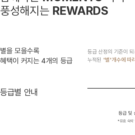
풍성해지는
REWARDS
별을 모을수록
등급 산정의 기준이 되는
혜택이 커지는 4개의 등급
누적된
'별'개수에 따
등급별 안내
등급 및 
*유효 숙박 