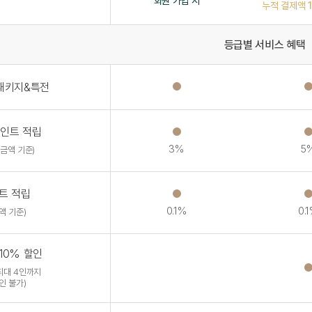
회원 가입 시
누적 결제액 
등급별 서비스 혜택
패키지&특전
인트 적립
3%
5
금액 기준)
트 적립
0.1%
0.
액 기준)
10% 할인
최대 4인까지
인 불가)